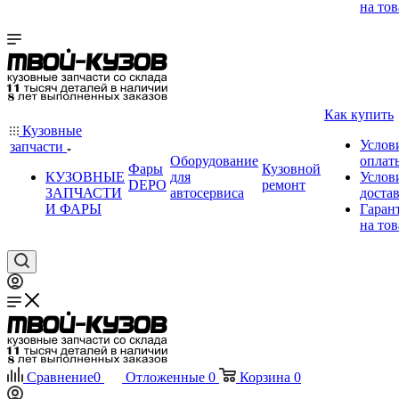
на тов
Как купить
Кузовные
Услов
запчасти
Оборудование
оплат
Фары
Кузовной
КУЗОВНЫЕ
для
Услов
DEPO
ремонт
ЗАПЧАСТИ
автосервиса
доста
И ФАРЫ
Гаран
на тов
Сравнение
0
Отложенные
0
Корзина
0