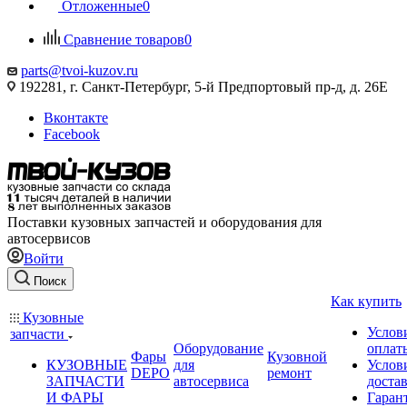
Отложенные
0
Сравнение товаров
0
parts@tvoi-kuzov.ru
192281, г. Санкт-Петербург, 5-й Предпортовый пр-д, д. 26Е
Вконтакте
Facebook
Поставки кузовных запчастей и оборудования для
автосервисов
Войти
Поиск
Как купить
Кузовные
Услов
запчасти
Оборудование
оплат
Фары
Кузовной
КУЗОВНЫЕ
для
Услов
DEPO
ремонт
ЗАПЧАСТИ
автосервиса
доста
И ФАРЫ
Гаран