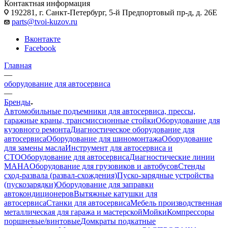
Контактная информация
192281, г. Санкт-Петербург, 5-й Предпортовый пр-д, д. 26Е
parts@tvoi-kuzov.ru
Вконтакте
Facebook
Главная
—
оборудование для автосервиса
—
Бренды
Автомобильные подъемники для автосервиса, прессы,
гаражные краны, трансмиссионные стойки
Оборудование для
кузовного ремонта
Диагностическое оборудование для
автосервиса
Оборудование для шиномонтажа
Оборудование
для замены масла
Инструмент для автосервиса и
СТО
Оборудование для автосервиса
Диагностические линии
MAHA
Оборудование для грузовиков и автобусов
Стенды
сход-развала (развал-схождения)
Пуско-зарядные устройства
(пускозарядки)
Оборудование для заправки
автокондиционеров
Вытяжные катушки для
автосервиса
Станки для автосервиса
Мебель производственная
металлическая для гаража и мастерской
Мойки
Компрессоры
поршневые/винтовые
Домкраты подкатные