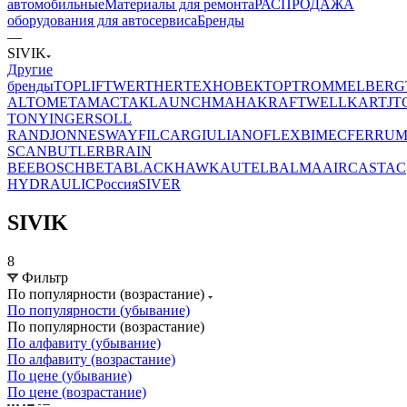
автомобильные
Материалы для ремонта
РАСПРОДАЖА
оборудования для автосервиса
Бренды
—
SIVIK
Другие
бренды
TOPLIFT
WERTHER
ТЕХНОВЕКТОР
TROMMELBERG
ALTO
МЕТА
МАСТАК
LAUNCH
MAHA
KRAFTWELL
KART
JT
TONY
INGERSOLL
RAND
JONNESWAY
FILCAR
GIULIANO
FLEXBIMEC
FERRU
SCAN
BUTLER
BRAIN
BEE
BOSCH
BETA
BLACKHAWK
AUTEL
BALMA
AIRCAST
AC
HYDRAULIC
Россия
SIVER
SIVIK
8
Фильтр
По популярности (возрастание)
По популярности (убывание)
По популярности (возрастание)
По алфавиту (убывание)
По алфавиту (возрастание)
По цене (убывание)
По цене (возрастание)