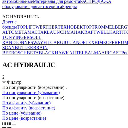
автомобильные
Материалы для ремонта
РАСПРОДАЖА
оборудования для автосервиса
Бренды
—
AC HYDRAULIC
Другие
бренды
TOPLIFT
WERTHER
ТЕХНОВЕКТОР
TROMMELBERG
ALTO
МЕТА
МАСТАК
LAUNCH
MAHA
KRAFTWELL
KART
JT
TONY
INGERSOLL
RAND
JONNESWAY
FILCAR
GIULIANO
FLEXBIMEC
FERRU
SCAN
BUTLER
BRAIN
BEE
BOSCH
BETA
BLACKHAWK
AUTEL
BALMA
AIRCAST
Ро
AC HYDRAULIC
2
Фильтр
По популярности (возрастание)
По популярности (убывание)
По популярности (возрастание)
По алфавиту (убывание)
По алфавиту (возрастание)
По цене (убывание)
По цене (возрастание)