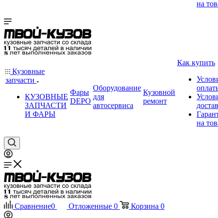
на тов
Как купить
Кузовные
Услов
запчасти
Оборудование
оплат
Фары
Кузовной
КУЗОВНЫЕ
для
Услов
DEPO
ремонт
ЗАПЧАСТИ
автосервиса
доста
И ФАРЫ
Гаран
на тов
Сравнение
0
Отложенные
0
Корзина
0