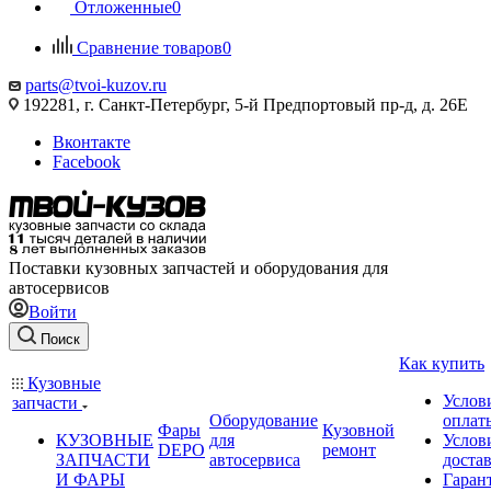
Отложенные
0
Сравнение товаров
0
parts@tvoi-kuzov.ru
192281, г. Санкт-Петербург, 5-й Предпортовый пр-д, д. 26Е
Вконтакте
Facebook
Поставки кузовных запчастей и оборудования для
автосервисов
Войти
Поиск
Как купить
Кузовные
Услов
запчасти
Оборудование
оплат
Фары
Кузовной
КУЗОВНЫЕ
для
Услов
DEPO
ремонт
ЗАПЧАСТИ
автосервиса
доста
И ФАРЫ
Гаран