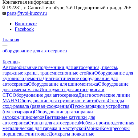
Контактная информация
192281, г. Санкт-Петербург, 5-й Предпортовый пр-д, д. 26Е
parts@tvoi-kuzov.ru
Вконтакте
Facebook
Главная
—
оборудование для автосервиса
—
Бренды
Автомобильные подъемники для автосервиса, прессы,
гаражные краны, трансмиссионные стойки
Оборудование для
кузовного ремонта
Диагностическое оборудование для
автосервиса
Оборудование для шиномонтажа
Оборудование
для замены масла
Инструмент для автосервиса и
СТО
Оборудование для автосервиса
Диагностические линии
MAHA
Оборудование для грузовиков и автобусов
Стенды
сход-развала (развал-схождения)
Пуско-зарядные устройства
(пускозарядки)
Оборудование для заправки
автокондиционеров
Вытяжные катушки для
автосервиса
Станки для автосервиса
Мебель производственная
металлическая для гаража и мастерской
Мойки
Компрессоры
поршневые/винтовые
Домкраты подкатные