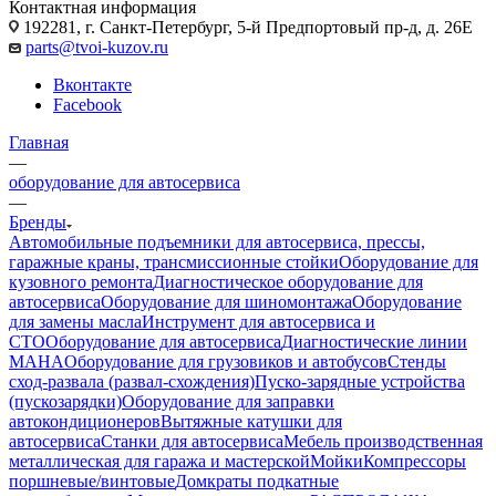
Контактная информация
192281, г. Санкт-Петербург, 5-й Предпортовый пр-д, д. 26Е
parts@tvoi-kuzov.ru
Вконтакте
Facebook
Главная
—
оборудование для автосервиса
—
Бренды
Автомобильные подъемники для автосервиса, прессы,
гаражные краны, трансмиссионные стойки
Оборудование для
кузовного ремонта
Диагностическое оборудование для
автосервиса
Оборудование для шиномонтажа
Оборудование
для замены масла
Инструмент для автосервиса и
СТО
Оборудование для автосервиса
Диагностические линии
MAHA
Оборудование для грузовиков и автобусов
Стенды
сход-развала (развал-схождения)
Пуско-зарядные устройства
(пускозарядки)
Оборудование для заправки
автокондиционеров
Вытяжные катушки для
автосервиса
Станки для автосервиса
Мебель производственная
металлическая для гаража и мастерской
Мойки
Компрессоры
поршневые/винтовые
Домкраты подкатные