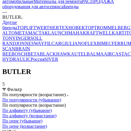
автомобильные
Материалы для ремонта
РАСПРОДАЖА
оборудования для автосервиса
Бренды
—
BUTLER
Другие
бренды
TOPLIFT
WERTHER
ТЕХНОВЕКТОР
TROMMELBERG
ALTO
МЕТА
МАСТАК
LAUNCH
MAHA
KRAFTWELL
KART
JT
TONY
INGERSOLL
RAND
JONNESWAY
FILCAR
GIULIANO
FLEXBIMEC
FERRU
SCAN
BRAIN
BEE
BOSCH
BETA
BLACKHAWK
AUTEL
BALMA
AIRCAST
AC
HYDRAULIC
Россия
SIVER
BUTLER
5
Фильтр
По популярности (возрастание)
По популярности (убывание)
По популярности (возрастание)
По алфавиту (убывание)
По алфавиту (возрастание)
По цене (убывание)
По цене (возрастание)