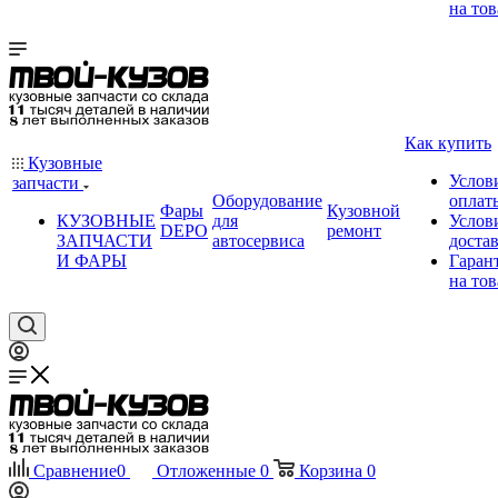
на тов
Как купить
Кузовные
Услов
запчасти
Оборудование
оплат
Фары
Кузовной
КУЗОВНЫЕ
для
Услов
DEPO
ремонт
ЗАПЧАСТИ
автосервиса
доста
И ФАРЫ
Гаран
на тов
Сравнение
0
Отложенные
0
Корзина
0