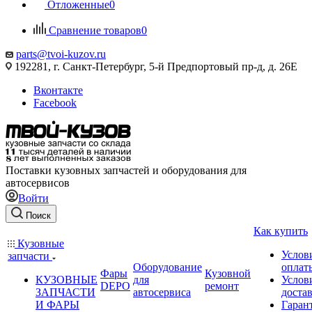
Отложенные
0
Сравнение товаров
0
parts@tvoi-kuzov.ru
192281, г. Санкт-Петербург, 5-й Предпортовый пр-д, д. 26Е
Вконтакте
Facebook
Поставки кузовных запчастей и оборудования для
автосервисов
Войти
Поиск
Как купить
Кузовные
Услов
запчасти
Оборудование
оплат
Фары
Кузовной
КУЗОВНЫЕ
для
Услов
DEPO
ремонт
ЗАПЧАСТИ
автосервиса
доста
И ФАРЫ
Гаран