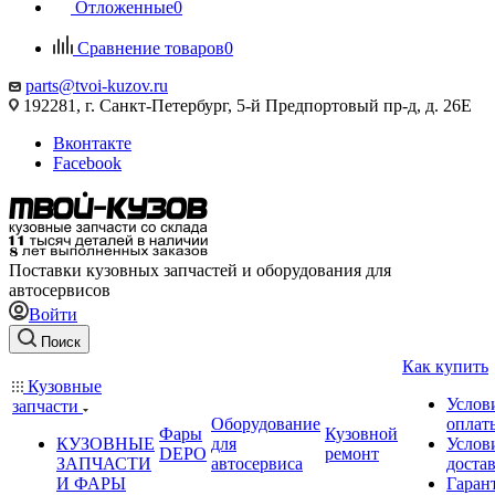
Отложенные
0
Сравнение товаров
0
parts@tvoi-kuzov.ru
192281, г. Санкт-Петербург, 5-й Предпортовый пр-д, д. 26Е
Вконтакте
Facebook
Поставки кузовных запчастей и оборудования для
автосервисов
Войти
Поиск
Как купить
Кузовные
Услов
запчасти
Оборудование
оплат
Фары
Кузовной
КУЗОВНЫЕ
для
Услов
DEPO
ремонт
ЗАПЧАСТИ
автосервиса
доста
И ФАРЫ
Гаран