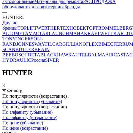
автомобильные
Материалы для ремонта
РАСПРОДАЖА
оборудования для автосервиса
Бренды
—
HUNTER
Другие
бренды
TOPLIFT
WERTHER
ТЕХНОВЕКТОР
TROMMELBERG
ALTO
МЕТА
МАСТАК
LAUNCH
MAHA
KRAFTWELL
KART
JT
TONY
INGERSOLL
RAND
JONNESWAY
FILCAR
GIULIANO
FLEXBIMEC
FERRU
SCAN
BUTLER
BRAIN
BEE
BOSCH
BETA
BLACKHAWK
AUTEL
BALMA
AIRCAST
AC
HYDRAULIC
Россия
SIVER
HUNTER
8
Фильтр
По популярности (возрастание)
По популярности (убывание)
По популярности (возрастание)
По алфавиту (убывание)
По алфавиту (возрастание)
По цене (убывание)
По цене (возрастание)