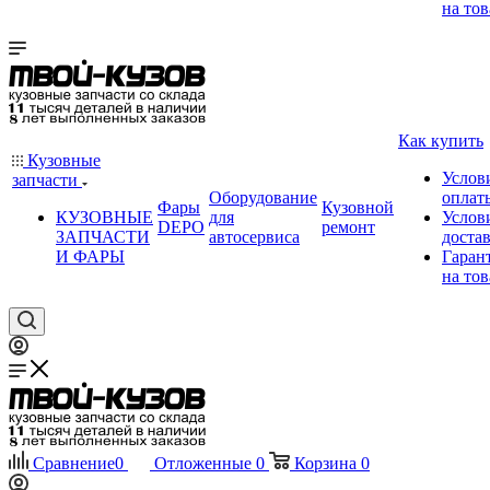
на тов
Как купить
Кузовные
Услов
запчасти
Оборудование
оплат
Фары
Кузовной
КУЗОВНЫЕ
для
Услов
DEPO
ремонт
ЗАПЧАСТИ
автосервиса
доста
И ФАРЫ
Гаран
на тов
Сравнение
0
Отложенные
0
Корзина
0