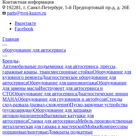
Контактная информация
192281, г. Санкт-Петербург, 5-й Предпортовый пр-д, д. 26Е
parts@tvoi-kuzov.ru
Вконтакте
Facebook
Главная
—
оборудование для автосервиса
—
Бренды
Автомобильные подъемники для автосервиса, прессы,
гаражные краны, трансмиссионные стойки
Оборудование для
кузовного ремонта
Диагностическое оборудование для
автосервиса
Оборудование для шиномонтажа
Оборудование
для замены масла
Инструмент для автосервиса и
СТО
Оборудование для автосервиса
Диагностические линии
MAHA
Оборудование для грузовиков и автобусов
Стенды
сход-развала (развал-схождения)
Пуско-зарядные устройства
(пускозарядки)
Оборудование для заправки
автокондиционеров
Вытяжные катушки для
автосервиса
Станки для автосервиса
Мебель производственная
металлическая для гаража и мастерской
Мойки
Компрессоры
поршневые/винтовые
Домкраты подкатные