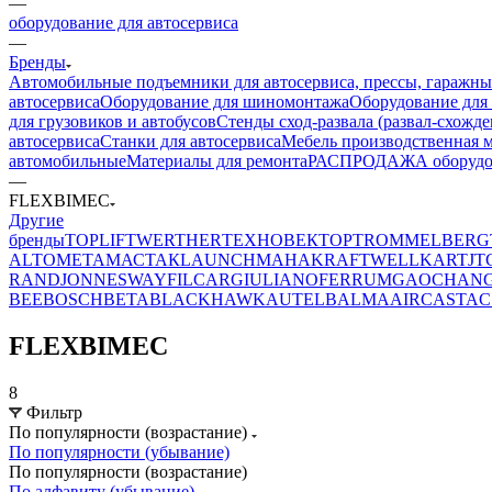
—
оборудование для автосервиса
—
Бренды
Автомобильные подъемники для автосервиса, прессы, гаражны
автосервиса
Оборудование для шиномонтажа
Оборудование для
для грузовиков и автобусов
Стенды сход-развала (развал-схожде
автосервиса
Станки для автосервиса
Мебель производственная м
автомобильные
Материалы для ремонта
РАСПРОДАЖА оборудова
—
FLEXBIMEC
Другие
бренды
TOPLIFT
WERTHER
ТЕХНОВЕКТОР
TROMMELBERG
ALTO
МЕТА
МАСТАК
LAUNCH
MAHA
KRAFTWELL
KART
JT
RAND
JONNESWAY
FILCAR
GIULIANO
FERRUM
GAOCHAN
BEE
BOSCH
BETA
BLACKHAWK
AUTEL
BALMA
AIRCAST
AC
FLEXBIMEC
8
Фильтр
По популярности (возрастание)
По популярности (убывание)
По популярности (возрастание)
По алфавиту (убывание)