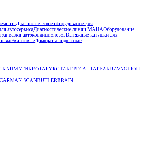
ремонта
Диагностическое оборудование для
ля автосервиса
Диагностические линии MAHA
Оборудование
 заправки автокондиционеров
Вытяжные катушки для
невые/винтовые
Домкраты подкатные
СКАНМАТИК
ROTARY
ROTAKE
РЕСАНТА
PEAK
RAVAGLIOLI
CARMAN SCAN
BUTLER
BRAIN