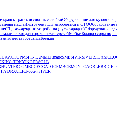
е краны, трансмиссионные стойки
Оборудование для кузовного 
 замены масла
Инструмент для автосервиса и СТО
Оборудование д
ния)
Пуско-зарядные устройства (пускозарядки)
Оборудование для
еталлическая для гаража и мастерской
Мойки
Компрессоры порш
ния для автосервиса
Бренды
TEXA
СТОРМ
SPIN
TAMMERmatic
SME
SIVIK
SIVER
SICAM
СКО
C
KING TONY
INGERSOLL
G
HUNTER
COMEC
CECCATO
CEMB
CEMONT
CAORLE
BRIGHT
 HYDRAULIC
Россия
SIVER