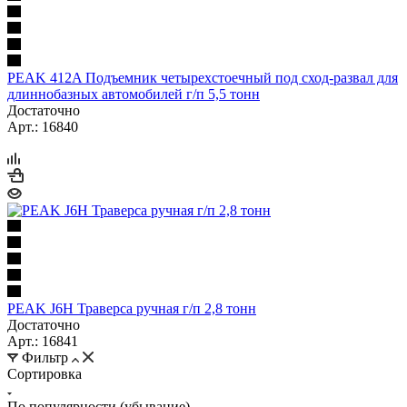
PEAK 412A Подъемник четырехстоечный под сход-развал для
длиннобазных автомобилей г/п 5,5 тонн
Достаточно
Арт.: 16840
PEAK J6H Траверса ручная г/п 2,8 тонн
Достаточно
Арт.: 16841
Фильтр
Сортировка
По популярности (убывание)