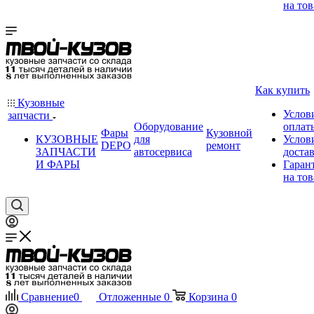
на тов
Как купить
Кузовные
Услов
запчасти
Оборудование
оплат
Фары
Кузовной
КУЗОВНЫЕ
для
Услов
DEPO
ремонт
ЗАПЧАСТИ
автосервиса
доста
И ФАРЫ
Гаран
на тов
Сравнение
0
Отложенные
0
Корзина
0