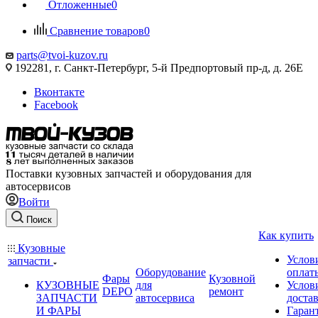
Отложенные
0
Сравнение товаров
0
parts@tvoi-kuzov.ru
192281, г. Санкт-Петербург, 5-й Предпортовый пр-д, д. 26Е
Вконтакте
Facebook
Поставки кузовных запчастей и оборудования для
автосервисов
Войти
Поиск
Как купить
Кузовные
Услов
запчасти
Оборудование
оплат
Фары
Кузовной
КУЗОВНЫЕ
для
Услов
DEPO
ремонт
ЗАПЧАСТИ
автосервиса
доста
И ФАРЫ
Гаран