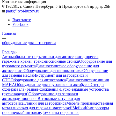
Контактная информация
192281, г. Санкт-Петербург, 5-й Предпортовый пр-д, д. 26Е
parts@tvoi-kuzov.ru
Вконтакте
Facebook
Главная
—
оборудование для автосервиса
—
Бренды
Автомобильные подъемники для автосервиса, прессы,
гаражные краны, трансмиссионные стойки
Оборудование для
кузовного ремонта
Диагностическое оборудование для
автосервиса
Оборудование для шиномонтажа
Оборудование
для замены масла
Инструмент для автосервиса и
СТО
Оборудование для автосервиса
Диагностические линии
MAHA
Оборудование для грузовиков и автобусов
Стенды
сход-развала (развал-схождения)
Пуско-зарядные устройства
(пускозарядки)
Оборудование для заправки
автокондиционеров
Вытяжные катушки для
автосервиса
Станки для автосервиса
Мебель производственная
металлическая для гаража и мастерской
Мойки
Компрессоры
поршневые/винтовые
Домкраты подкатные