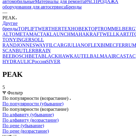
автомобильные
Материалы для ремонта
РАСПРОДАЖА
оборудования для автосервиса
Бренды
—
PEAK
Другие
бренды
TOPLIFT
WERTHER
ТЕХНОВЕКТОР
TROMMELBERG
ALTO
МЕТА
МАСТАК
LAUNCH
MAHA
KRAFTWELL
KART
JT
TONY
INGERSOLL
RAND
JONNESWAY
FILCAR
GIULIANO
FLEXBIMEC
FERRU
SCAN
BUTLER
BRAIN
BEE
BOSCH
BETA
BLACKHAWK
AUTEL
BALMA
AIRCAST
AC
HYDRAULIC
Россия
SIVER
PEAK
5
Фильтр
По популярности (возрастание)
По популярности (убывание)
По популярности (возрастание)
По алфавиту (убывание)
По алфавиту (возрастание)
По цене (убывание)
По цене (возрастание)