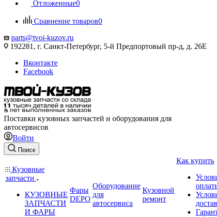
Отложенные
0
Сравнение товаров
0
parts@tvoi-kuzov.ru
192281, г. Санкт-Петербург, 5-й Предпортовый пр-д, д. 26Е
Вконтакте
Facebook
Поставки кузовных запчастей и оборудования для
автосервисов
Войти
Поиск
Как купить
Кузовные
Услов
запчасти
Оборудование
оплат
Фары
Кузовной
КУЗОВНЫЕ
для
Услов
DEPO
ремонт
ЗАПЧАСТИ
автосервиса
доста
И ФАРЫ
Гаран