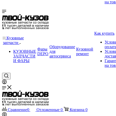
на тов
Как купить
Кузовные
Услов
запчасти
Оборудование
оплат
Фары
Кузовной
КУЗОВНЫЕ
для
Услов
DEPO
ремонт
ЗАПЧАСТИ
автосервиса
доста
И ФАРЫ
Гаран
на тов
Сравнение
0
Отложенные
0
Корзина
0