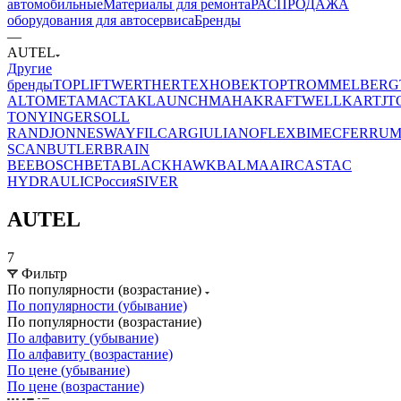
автомобильные
Материалы для ремонта
РАСПРОДАЖА
оборудования для автосервиса
Бренды
—
AUTEL
Другие
бренды
TOPLIFT
WERTHER
ТЕХНОВЕКТОР
TROMMELBERG
ALTO
МЕТА
МАСТАК
LAUNCH
MAHA
KRAFTWELL
KART
JT
TONY
INGERSOLL
RAND
JONNESWAY
FILCAR
GIULIANO
FLEXBIMEC
FERRU
SCAN
BUTLER
BRAIN
BEE
BOSCH
BETA
BLACKHAWK
BALMA
AIRCAST
AC
HYDRAULIC
Россия
SIVER
AUTEL
7
Фильтр
По популярности (возрастание)
По популярности (убывание)
По популярности (возрастание)
По алфавиту (убывание)
По алфавиту (возрастание)
По цене (убывание)
По цене (возрастание)