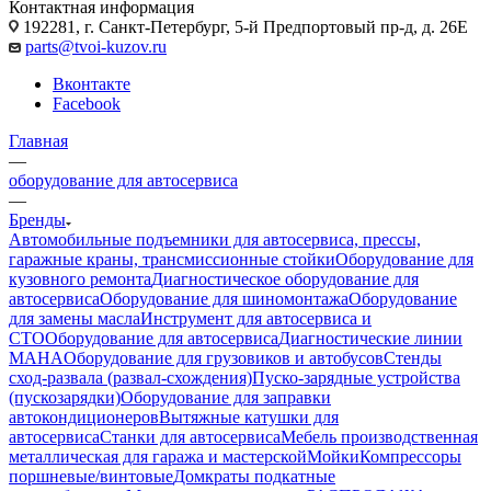
Контактная информация
192281, г. Санкт-Петербург, 5-й Предпортовый пр-д, д. 26Е
parts@tvoi-kuzov.ru
Вконтакте
Facebook
Главная
—
оборудование для автосервиса
—
Бренды
Автомобильные подъемники для автосервиса, прессы,
гаражные краны, трансмиссионные стойки
Оборудование для
кузовного ремонта
Диагностическое оборудование для
автосервиса
Оборудование для шиномонтажа
Оборудование
для замены масла
Инструмент для автосервиса и
СТО
Оборудование для автосервиса
Диагностические линии
MAHA
Оборудование для грузовиков и автобусов
Стенды
сход-развала (развал-схождения)
Пуско-зарядные устройства
(пускозарядки)
Оборудование для заправки
автокондиционеров
Вытяжные катушки для
автосервиса
Станки для автосервиса
Мебель производственная
металлическая для гаража и мастерской
Мойки
Компрессоры
поршневые/винтовые
Домкраты подкатные