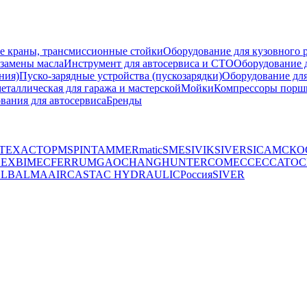
е краны, трансмиссионные стойки
Оборудование для кузовного 
 замены масла
Инструмент для автосервиса и СТО
Оборудование д
ния)
Пуско-зарядные устройства (пускозарядки)
Оборудование для
еталлическая для гаража и мастерской
Мойки
Компрессоры порш
ния для автосервиса
Бренды
TEXA
СТОРМ
SPIN
TAMMERmatic
SME
SIVIK
SIVER
SICAM
СКО
LEXBIMEC
FERRUM
GAOCHANG
HUNTER
COMEC
CECCATO
C
EL
BALMA
AIRCAST
AC HYDRAULIC
Россия
SIVER