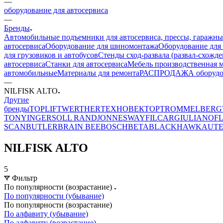
—
оборудование для автосервиса
—
Бренды
Автомобильные подъемники для автосервиса, прессы, гаражны
автосервиса
Оборудование для шиномонтажа
Оборудование для
для грузовиков и автобусов
Стенды сход-развала (развал-схожде
автосервиса
Станки для автосервиса
Мебель производственная м
автомобильные
Материалы для ремонта
РАСПРОДАЖА оборудова
—
NILFISK ALTO
Другие
бренды
TOPLIFT
WERTHER
ТЕХНОВЕКТОР
TROMMELBERG
TONY
INGERSOLL RAND
JONNESWAY
FILCAR
GIULIANO
F
SCAN
BUTLER
BRAIN BEE
BOSCH
BETA
BLACKHAWK
AUT
NILFISK ALTO
5
Фильтр
По популярности (возрастание)
По популярности (убывание)
По популярности (возрастание)
По алфавиту (убывание)
По алфавиту (возрастание)