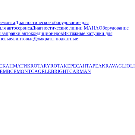
ремонта
Диагностическое оборудование для
ля автосервиса
Диагностические линии MAHA
Оборудование
 заправки автокондиционеров
Вытяжные катушки для
невые/винтовые
Домкраты подкатные
СКАНМАТИК
ROTARY
ROTAKE
РЕСАНТА
PEAK
RAVAGLIOLI
EMB
CEMONT
CAORLE
BRIGHT
CARMAN