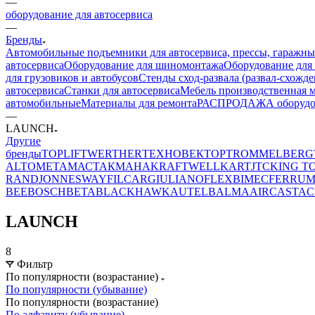
—
оборудование для автосервиса
—
Бренды
Автомобильные подъемники для автосервиса, прессы, гаражны
автосервиса
Оборудование для шиномонтажа
Оборудование для
для грузовиков и автобусов
Стенды сход-развала (развал-схожде
автосервиса
Станки для автосервиса
Мебель производственная м
автомобильные
Материалы для ремонта
РАСПРОДАЖА оборудова
—
LAUNCH
Другие
бренды
TOPLIFT
WERTHER
ТЕХНОВЕКТОР
TROMMELBERG
ALTO
МЕТА
МАСТАК
MAHA
KRAFTWELL
KART
JTC
KING T
RAND
JONNESWAY
FILCAR
GIULIANO
FLEXBIMEC
FERRU
BEE
BOSCH
BETA
BLACKHAWK
AUTEL
BALMA
AIRCAST
AC
LAUNCH
8
Фильтр
По популярности (возрастание)
По популярности (убывание)
По популярности (возрастание)
По алфавиту (убывание)