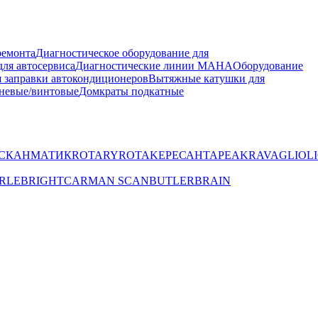
ремонта
Диагностическое оборудование для
ля автосервиса
Диагностические линии MAHA
Оборудование
 заправки автокондиционеров
Вытяжные катушки для
невые/винтовые
Домкраты подкатные
СКАНМАТИК
ROTARY
ROTAKE
РЕСАНТА
PEAK
RAVAGLIOLI
RLE
BRIGHT
CARMAN SCAN
BUTLER
BRAIN