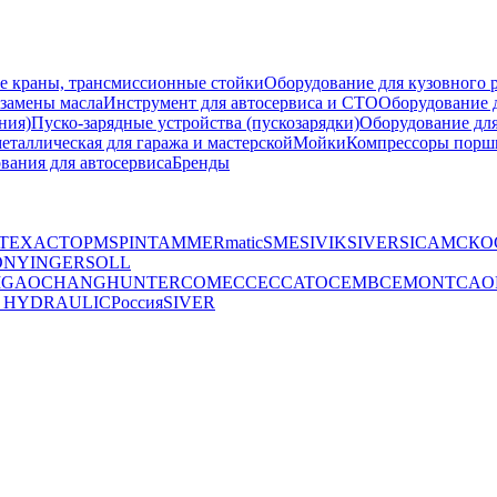
е краны, трансмиссионные стойки
Оборудование для кузовного 
 замены масла
Инструмент для автосервиса и СТО
Оборудование д
ния)
Пуско-зарядные устройства (пускозарядки)
Оборудование для
еталлическая для гаража и мастерской
Мойки
Компрессоры порш
ния для автосервиса
Бренды
TEXA
СТОРМ
SPIN
TAMMERmatic
SME
SIVIK
SIVER
SICAM
СКО
ONY
INGERSOLL
M
GAOCHANG
HUNTER
COMEC
CECCATO
CEMB
CEMONT
CAO
 HYDRAULIC
Россия
SIVER