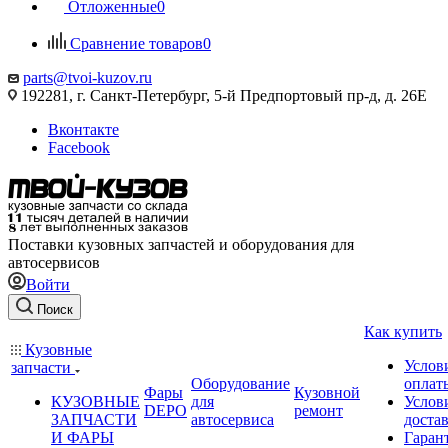
Отложенные
0
Сравнение товаров
0
parts@tvoi-kuzov.ru
192281, г. Санкт-Петербург, 5-й Предпортовый пр-д, д. 26Е
Вконтакте
Facebook
Поставки кузовных запчастей и оборудования для
автосервисов
Войти
Поиск
Как купить
Кузовные
Услов
запчасти
Оборудование
оплат
Фары
Кузовной
КУЗОВНЫЕ
для
Услов
DEPO
ремонт
ЗАПЧАСТИ
автосервиса
доста
И ФАРЫ
Гаран