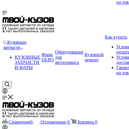
на тов
Как купить
Кузовные
Услов
запчасти
Оборудование
оплат
Фары
Кузовной
КУЗОВНЫЕ
для
Услов
DEPO
ремонт
ЗАПЧАСТИ
автосервиса
доста
И ФАРЫ
Гаран
на тов
Сравнение
0
Отложенные
0
Корзина
0