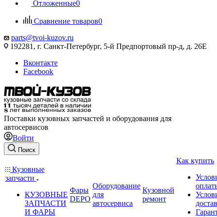
Отложенные
0
Сравнение товаров
0
parts@tvoi-kuzov.ru
192281, г. Санкт-Петербург, 5-й Предпортовый пр-д, д. 26Е
Вконтакте
Facebook
Поставки кузовных запчастей и оборудования для
автосервисов
Войти
Поиск
Как купить
Кузовные
Услов
запчасти
Оборудование
оплат
Фары
Кузовной
КУЗОВНЫЕ
для
Услов
DEPO
ремонт
ЗАПЧАСТИ
автосервиса
доста
И ФАРЫ
Гаран