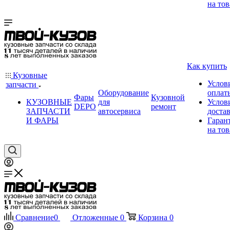
на тов
Как купить
Кузовные
Услов
запчасти
Оборудование
оплат
Фары
Кузовной
КУЗОВНЫЕ
для
Услов
DEPO
ремонт
ЗАПЧАСТИ
автосервиса
доста
И ФАРЫ
Гаран
на тов
Сравнение
0
Отложенные
0
Корзина
0