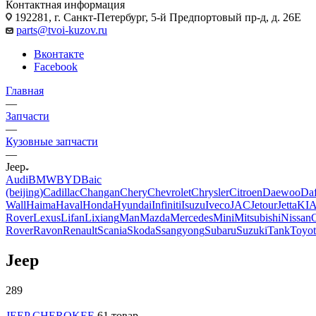
Контактная информация
192281, г. Санкт-Петербург, 5-й Предпортовый пр-д, д. 26Е
parts@tvoi-kuzov.ru
Вконтакте
Facebook
Главная
—
Запчасти
—
Кузовные запчасти
—
Jeep
Audi
BMW
BYD
Baic
(beijing)
Cadillac
Changan
Chery
Chevrolet
Chrysler
Citroen
Daewoo
Da
Wall
Haima
Haval
Honda
Hyundai
Infiniti
Isuzu
Iveco
JAC
Jetour
Jetta
KI
Rover
Lexus
Lifan
Lixiang
Man
Mazda
Mercedes
Mini
Mitsubishi
Nissan
Rover
Ravon
Renault
Scania
Skoda
Ssangyong
Subaru
Suzuki
Tank
Toyot
Jeep
289
JEEP CHEROKEE
61 товар