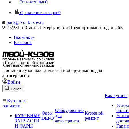
Отложенные
0
Сравнение товаров
0
parts@tvoi-kuzov.ru
192281, г. Санкт-Петербург, 5-й Предпортовый пр-д, д. 26Е
Вконтакте
Facebook
Поставки кузовных запчастей и оборудования для
автосервисов
Войти
Поиск
Как купить
Кузовные
Услов
запчасти
Оборудование
оплат
Фары
Кузовной
КУЗОВНЫЕ
для
Услов
DEPO
ремонт
ЗАПЧАСТИ
автосервиса
доста
И ФАРЫ
Гаран