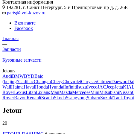
Контактная информация
192281, г. Санкт-Петербург, 5-й Предпортовый пр-д, д. 26Е
parts@tvoi-kuzov.ru
Вконтакте
Facebook
Главная
—
Запчасти
—
Кузовные запчасти
—
Jetour
Audi
BMW
BYD
Baic
(beijing)
Cadillac
Changan
Chery
Chevrolet
Chrysler
Citroen
Daewoo
Da
Wall
Haima
Haval
Honda
Hyundai
Infiniti
Isuzu
Iveco
JAC
Jeep
Jetta
KIA
Rover
Lexus
Lifan
Lixiang
Man
Mazda
Mercedes
Mini
Mitsubishi
Nissan
Rover
Ravon
Renault
Scania
Skoda
Ssangyong
Subaru
Suzuki
Tank
Toyot
Jetour
20
JETOUR DASHING
6 товаров