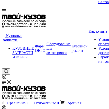
на тов
Как купить
Кузовные
Услов
запчасти
Оборудование
оплат
Фары
Кузовной
КУЗОВНЫЕ
для
Услов
DEPO
ремонт
ЗАПЧАСТИ
автосервиса
доста
И ФАРЫ
Гаран
на тов
Сравнение
0
Отложенные
0
Корзина
0