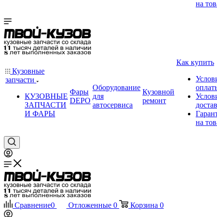
на тов
Как купить
Кузовные
Услов
запчасти
Оборудование
оплат
Фары
Кузовной
КУЗОВНЫЕ
для
Услов
DEPO
ремонт
ЗАПЧАСТИ
автосервиса
доста
И ФАРЫ
Гаран
на тов
Сравнение
0
Отложенные
0
Корзина
0