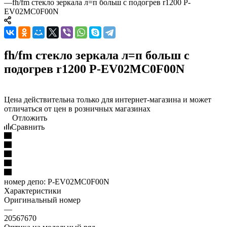
—
fh/fm стекло зеркала л=п больш с подогрев r1200 P-
EV02MC0F00N
fh/fm стекло зеркала л=п больш с
подогрев r1200 P-EV02MC0F00N
Цена действительна только для интернет-магазина и может
отличаться от цен в розничных магазинах
Отложить
Сравнить
номер депо:
P-EV02MC0F00N
Характеристики
Оригинальный номер
—
20567670