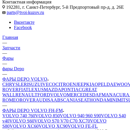
Контактная информация
192281, г. Санкт-Петербург, 5-й Предпортовый пр-д, д. 26Е
parts@tvoi-kuzov.ru
Вконтакте
Facebook
Главная
—
Запчасти
—
Фары
—
фары Depo
—
ФАРЫ DEPO VOLVO
CHRYSLER
ISUZU
IVECO
CITROEN
JEEP
KIA
OPEL
DAEWOO
ROVER
FIAT
LEXUS
MAZDA
PONTIAC
GREAT
WALL
RENAULT
FORD
VOLVO
MERCEDES
DAF
MAN
ACURA
ROMEO
ROVER
AUDI
SAAB
SCANIA
SEAT
HONDA
MINI
MITS
—
ФАРЫ DEPO VOLVO FH-FM
VOLVO 740 760
VOLVO 850
VOLVO 940 960 S90
VOLVO S40
v40
VOLVO S60
VOLVO S70 V70 C70 XC70
VOLVO
S80
VOLVO XC60
VOLVO XC90
VOLVO FE-FL