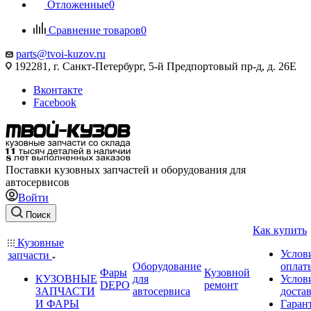
Отложенные
0
Сравнение товаров
0
parts@tvoi-kuzov.ru
192281, г. Санкт-Петербург, 5-й Предпортовый пр-д, д. 26Е
Вконтакте
Facebook
Поставки кузовных запчастей и оборудования для
автосервисов
Войти
Поиск
Как купить
Кузовные
Услов
запчасти
Оборудование
оплат
Фары
Кузовной
КУЗОВНЫЕ
для
Услов
DEPO
ремонт
ЗАПЧАСТИ
автосервиса
доста
И ФАРЫ
Гаран