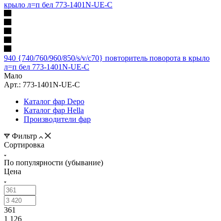
940 {740/760/960/850/s/v/c70} повторитель поворота в крыло
л=п бел 773-1401N-UE-C
Мало
Арт.: 773-1401N-UE-C
Каталог фар Depo
Каталог фар Hella
Производители фар
Фильтр
Сортировка
По популярности (убывание)
Цена
361
1 126