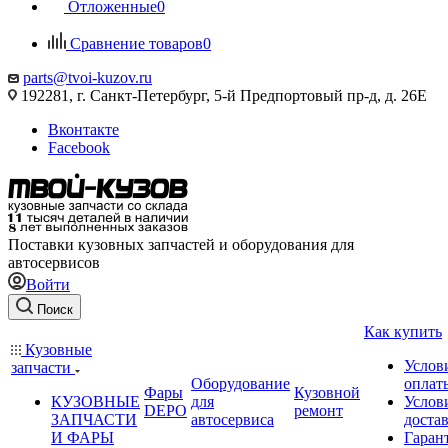
Отложенные
0
Сравнение товаров
0
parts@tvoi-kuzov.ru
192281, г. Санкт-Петербург, 5-й Предпортовый пр-д, д. 26Е
Вконтакте
Facebook
Поставки кузовных запчастей и оборудования для
автосервисов
Войти
Поиск
Как купить
Кузовные
Услов
запчасти
Оборудование
оплат
Фары
Кузовной
КУЗОВНЫЕ
для
Услов
DEPO
ремонт
ЗАПЧАСТИ
автосервиса
доста
И ФАРЫ
Гаран