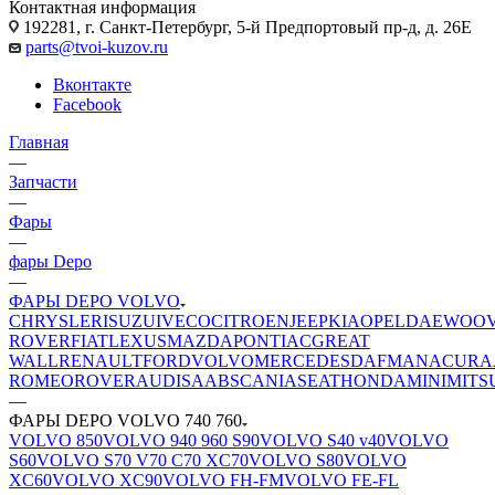
Контактная информация
192281, г. Санкт-Петербург, 5-й Предпортовый пр-д, д. 26Е
parts@tvoi-kuzov.ru
Вконтакте
Facebook
Главная
—
Запчасти
—
Фары
—
фары Depo
—
ФАРЫ DEPO VOLVO
CHRYSLER
ISUZU
IVECO
CITROEN
JEEP
KIA
OPEL
DAEWOO
ROVER
FIAT
LEXUS
MAZDA
PONTIAC
GREAT
WALL
RENAULT
FORD
VOLVO
MERCEDES
DAF
MAN
ACURA
ROMEO
ROVER
AUDI
SAAB
SCANIA
SEAT
HONDA
MINI
MITS
—
ФАРЫ DEPO VOLVO 740 760
VOLVO 850
VOLVO 940 960 S90
VOLVO S40 v40
VOLVO
S60
VOLVO S70 V70 C70 XC70
VOLVO S80
VOLVO
XC60
VOLVO XC90
VOLVO FH-FM
VOLVO FE-FL