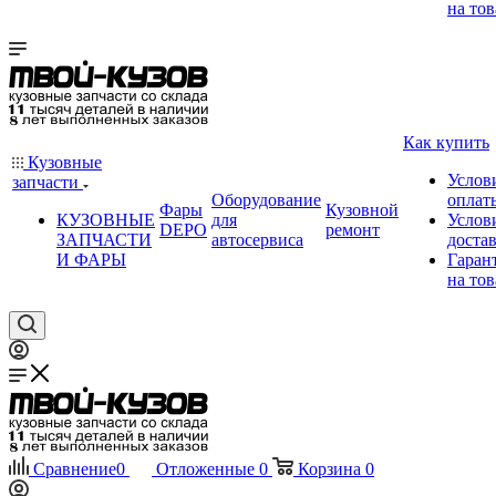
на тов
Как купить
Кузовные
Услов
запчасти
Оборудование
оплат
Фары
Кузовной
КУЗОВНЫЕ
для
Услов
DEPO
ремонт
ЗАПЧАСТИ
автосервиса
доста
И ФАРЫ
Гаран
на тов
Сравнение
0
Отложенные
0
Корзина
0