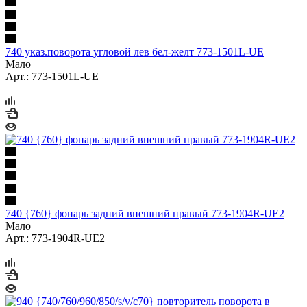
740 указ.поворота угловой лев бел-желт 773-1501L-UE
Мало
Арт.: 773-1501L-UE
740 {760} фонарь задний внешний правый 773-1904R-UE2
Мало
Арт.: 773-1904R-UE2