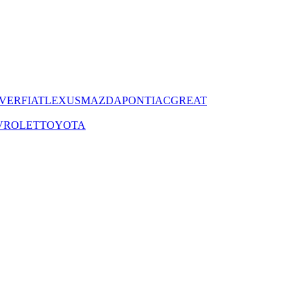
VER
FIAT
LEXUS
MAZDA
PONTIAC
GREAT
VROLET
TOYOTA