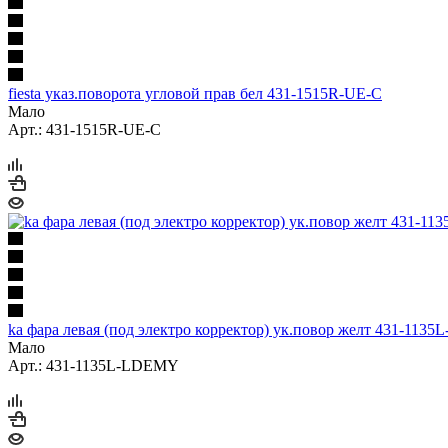
fiesta указ.поворота угловой прав бел 431-1515R-UE-C
Мало
Арт.: 431-1515R-UE-C
ka фара левая (под электро корректор) ук.повор желт 431-11
Мало
Арт.: 431-1135L-LDEMY