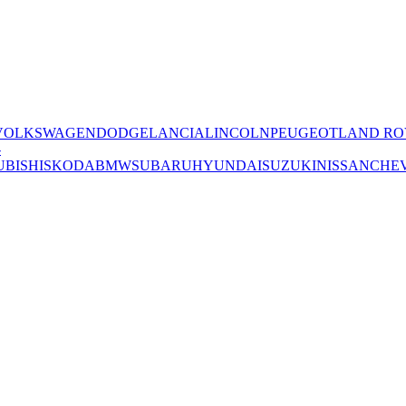
VOLKSWAGEN
DODGE
LANCIA
LINCOLN
PEUGEOT
LAND RO
-
UBISHI
SKODA
BMW
SUBARU
HYUNDAI
SUZUKI
NISSAN
CHE