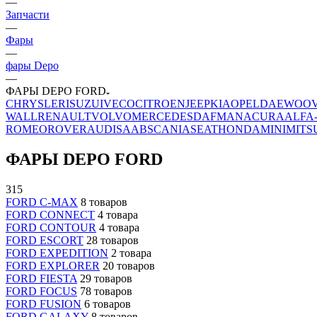
—
Запчасти
—
Фары
—
фары Depo
—
ФАРЫ DEPO FORD
CHRYSLER
ISUZU
IVECO
CITROEN
JEEP
KIA
OPEL
DAEWOO
WALL
RENAULT
VOLVO
MERCEDES
DAF
MAN
ACURA
ALFA
ROMEO
ROVER
AUDI
SAAB
SCANIA
SEAT
HONDA
MINI
MITS
ФАРЫ DEPO FORD
315
FORD C-MAX
8 товаров
FORD CONNECT
4 товара
FORD CONTOUR
4 товара
FORD ESCORT
28 товаров
FORD EXPEDITION
2 товара
FORD EXPLORER
20 товаров
FORD FIESTA
29 товаров
FORD FOCUS
78 товаров
FORD FUSION
6 товаров
FORD GALAXY
8 товаров