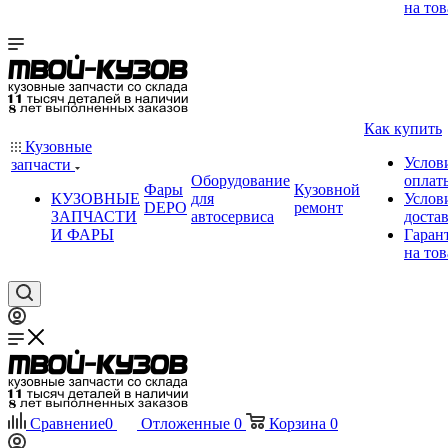
на тов
Как купить
Кузовные
Услов
запчасти
Оборудование
оплат
Фары
Кузовной
КУЗОВНЫЕ
для
Услов
DEPO
ремонт
ЗАПЧАСТИ
автосервиса
доста
И ФАРЫ
Гаран
на тов
Сравнение
0
Отложенные
0
Корзина
0