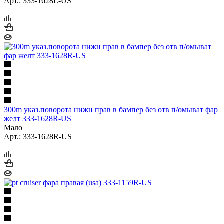
Арт.: 333-1628L-US
300m указ.поворота нижн прав в бампер без отв п/омыват фар
желт 333-1628R-US
Мало
Арт.: 333-1628R-US