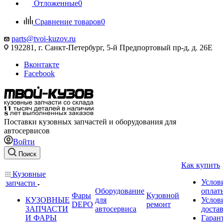
Отложенные
0
Сравнение товаров
0
parts@tvoi-kuzov.ru
192281, г. Санкт-Петербург, 5-й Предпортовый пр-д, д. 26Е
Вконтакте
Facebook
Поставки кузовных запчастей и оборудования для
автосервисов
Войти
Поиск
Как купить
Кузовные
Услов
запчасти
Оборудование
оплат
Фары
Кузовной
КУЗОВНЫЕ
для
Услов
DEPO
ремонт
ЗАПЧАСТИ
автосервиса
доста
И ФАРЫ
Гаран