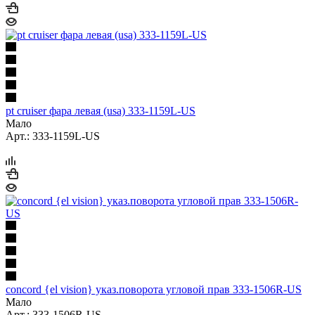
pt cruiser фара левая (usa) 333-1159L-US
Мало
Арт.: 333-1159L-US
concord {el vision} указ.поворота угловой прав 333-1506R-US
Мало
Арт.: 333-1506R-US