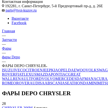
Контактная информация
192281, г. Санкт-Петербург, 5-й Предпортовый пр-д, д. 26Е
parts@tvoi-kuzov.ru
Вконтакте
Facebook
Главная
—
Запчасти
—
Фары
—
фары Depo
—
ФАРЫ DEPO CHRYSLER
ISUZU
IVECO
CITROEN
JEEP
KIA
OPEL
DAEWOO
VOLKSWAG
ROVER
FIAT
LEXUS
MAZDA
PONTIAC
GREAT
WALL
RENAULT
FORD
VOLVO
MERCEDES
DAF
MAN
ACURA
ROMEO
ROVER
AUDI
SAAB
SCANIA
SEAT
HONDA
MINI
MITS
ФАРЫ DEPO CHRYSLER
28
CHRYSLER 300M
4 товара