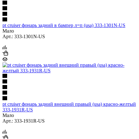
pt cruiser фонарь задний в бампер л=п (usa) 333-1301N-US
Мало
Арт.: 333-1301N-US
pt cruiser фонарь задний внешний правый (usa) красно-желтый
333-1931R-US
Мало
Арт.: 333-1931R-US