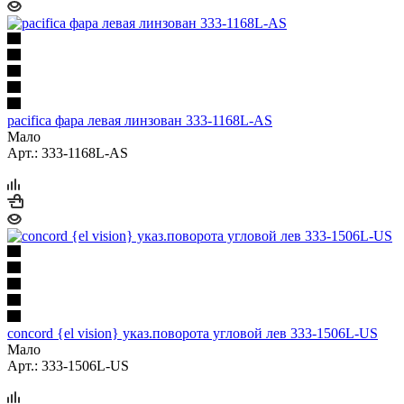
pacifica фара левая линзован 333-1168L-AS
Мало
Арт.: 333-1168L-AS
concord {el vision} указ.поворота угловой лев 333-1506L-US
Мало
Арт.: 333-1506L-US