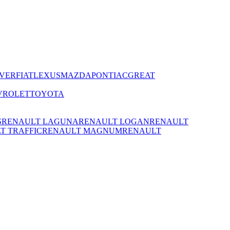
VER
FIAT
LEXUS
MAZDA
PONTIAC
GREAT
VROLET
TOYOTA
S
RENAULT LAGUNA
RENAULT LOGAN
RENAULT
T TRAFFIC
RENAULT MAGNUM
RENAULT