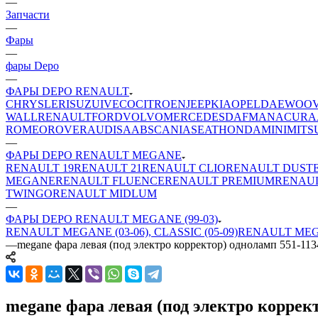
—
Запчасти
—
Фары
—
фары Depo
—
ФАРЫ DEPO RENAULT
CHRYSLER
ISUZU
IVECO
CITROEN
JEEP
KIA
OPEL
DAEWOO
WALL
RENAULT
FORD
VOLVO
MERCEDES
DAF
MAN
ACURA
ROMEO
ROVER
AUDI
SAAB
SCANIA
SEAT
HONDA
MINI
MITS
—
ФАРЫ DEPO RENAULT MEGANE
RENAULT 19
RENAULT 21
RENAULT CLIO
RENAULT DUST
MEGANE
RENAULT FLUENCE
RENAULT PREMIUM
RENAU
TWINGO
RENAULT MIDLUM
—
ФАРЫ DEPO RENAULT MEGANE (99-03)
RENAULT MEGANE (03-06), CLASSIC (05-09)
RENAULT MEGA
—
megane фара левая (под электро корректор) одноламп 551-1
megane фара левая (под электро корре