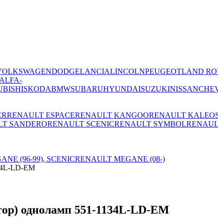
VOLKSWAGEN
DODGE
LANCIA
LINCOLN
PEUGEOT
LAND RO
ALFA-
UBISHI
SKODA
BMW
SUBARU
HYUNDAI
SUZUKI
NISSAN
CHE
ER
RENAULT ESPACE
RENAULT KANGOO
RENAULT KALEO
LT SANDERO
RENAULT SCENIC
RENAULT SYMBOL
RENAUL
NE (96-99), SCENIC
RENAULT MEGANE (08-)
134L-LD-EM
ктор) одноламп 551-1134L-LD-EM