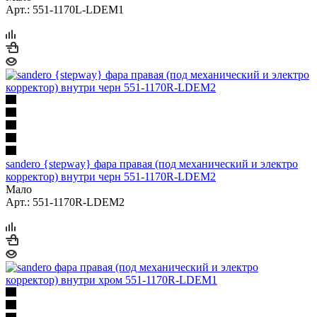
Арт.: 551-1170L-LDEM1
sandero {stepway} фара правая (под механический и электро
корректор) внутри черн 551-1170R-LDEM2
Мало
Арт.: 551-1170R-LDEM2