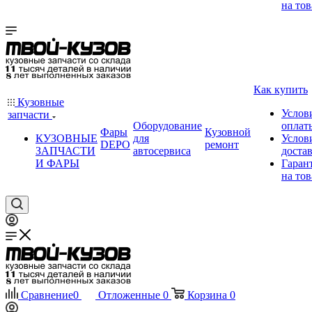
на тов
Как купить
Кузовные
Услов
запчасти
Оборудование
оплат
Фары
Кузовной
КУЗОВНЫЕ
для
Услов
DEPO
ремонт
ЗАПЧАСТИ
автосервиса
доста
И ФАРЫ
Гаран
на тов
Сравнение
0
Отложенные
0
Корзина
0