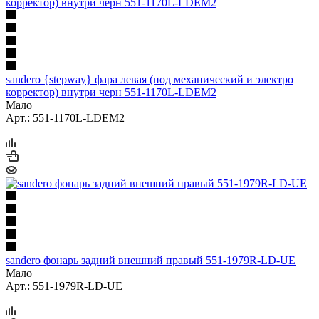
sandero {stepway} фара левая (под механический и электро
корректор) внутри черн 551-1170L-LDEM2
Мало
Арт.: 551-1170L-LDEM2
sandero фонарь задний внешний правый 551-1979R-LD-UE
Мало
Арт.: 551-1979R-LD-UE