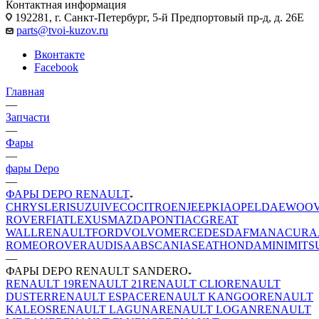
Контактная информация
192281, г. Санкт-Петербург, 5-й Предпортовый пр-д, д. 26Е
parts@tvoi-kuzov.ru
Вконтакте
Facebook
Главная
—
Запчасти
—
Фары
—
фары Depo
—
ФАРЫ DEPO RENAULT
CHRYSLER
ISUZU
IVECO
CITROEN
JEEP
KIA
OPEL
DAEWOO
ROVER
FIAT
LEXUS
MAZDA
PONTIAC
GREAT
WALL
RENAULT
FORD
VOLVO
MERCEDES
DAF
MAN
ACURA
ROMEO
ROVER
AUDI
SAAB
SCANIA
SEAT
HONDA
MINI
MITS
—
ФАРЫ DEPO RENAULT SANDERO
RENAULT 19
RENAULT 21
RENAULT CLIO
RENAULT
DUSTER
RENAULT ESPACE
RENAULT KANGOO
RENAULT
KALEOS
RENAULT LAGUNA
RENAULT LOGAN
RENAULT