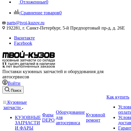
Отложенные
0
Сравнение товаров
0
parts@tvoi-kuzov.ru
192281, г. Санкт-Петербург, 5-й Предпортовый пр-д, д. 26Е
Вконтакте
Facebook
Поставки кузовных запчастей и оборудования для
автосервисов
Войти
Поиск
Как купить
Кузовные
Услов
запчасти
Оборудование
оплат
Фары
Кузовной
КУЗОВНЫЕ
для
Услов
DEPO
ремонт
ЗАПЧАСТИ
автосервиса
доста
И ФАРЫ
Гаран