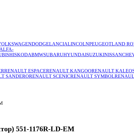
VOLKSWAGEN
DODGE
LANCIA
LINCOLN
PEUGEOT
LAND RO
ALFA-
UBISHI
SKODA
BMW
SUBARU
HYUNDAI
SUZUKI
NISSAN
CHE
ER
RENAULT ESPACE
RENAULT KANGOO
RENAULT KALEO
LT SANDERO
RENAULT SCENIC
RENAULT SYMBOL
RENAUL
EM
ктор) 551-1176R-LD-EM