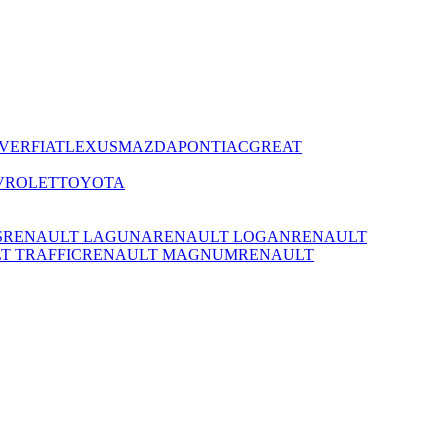
VER
FIAT
LEXUS
MAZDA
PONTIAC
GREAT
VROLET
TOYOTA
S
RENAULT LAGUNA
RENAULT LOGAN
RENAULT
T TRAFFIC
RENAULT MAGNUM
RENAULT