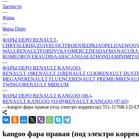
—
Запчасти
—
Фары
—
фары Depo
—
ФАРЫ DEPO RENAULT
CHRYSLER
ISUZU
IVECO
CITROEN
JEEP
KIA
OPEL
DAEWOO
WALL
RENAULT
FORD
VOLVO
MERCEDES
DAF
MAN
ACURA
ROMEO
ROVER
AUDI
SAAB
SCANIA
SEAT
HONDA
MINI
MITS
—
ФАРЫ DEPO RENAULT KANGOO
RENAULT 19
RENAULT 21
RENAULT CLIO
RENAULT DUST
MEGANE
RENAULT FLUENCE
RENAULT PREMIUM
RENAU
TWINGO
RENAULT MIDLUM
—
ФАРЫ DEPO RENAULT KANGOO (08-)
RENAULT KANGOO (03-09)
RENAULT KANGOO (97-03)
—
kangoo фара правая (под электро корректор) 551-1176R-LD-
kangoo фара правая (под электро корре