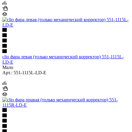
clio фара левая (только механический корректор) 551-1115L-
LD-E
Мало
Арт.: 551-1115L-LD-E