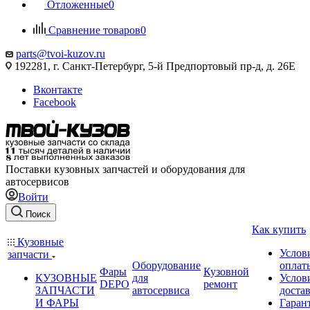
Отложенные
0
Сравнение товаров
0
parts@tvoi-kuzov.ru
192281, г. Санкт-Петербург, 5-й Предпортовый пр-д, д. 26Е
Вконтакте
Facebook
Поставки кузовных запчастей и оборудования для
автосервисов
Войти
Поиск
Как купить
Кузовные
Услов
запчасти
Оборудование
оплат
Фары
Кузовной
КУЗОВНЫЕ
для
Услов
DEPO
ремонт
ЗАПЧАСТИ
автосервиса
доста
И ФАРЫ
Гаран