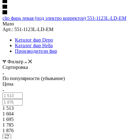
clio фара левая (под электро корректор) 551-1123L-LD-EM
Мало
Арт.: 551-1123L-LD-EM
Каталог фар Depo
Каталог фар Hella
Производители фар
Фильтр
Сортировка
По популярности (убывание)
Цена
1 513
1 604
1 695
1 785
1 876