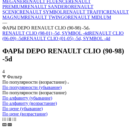
MEGANE
RENAULT FLUENCE
RENAULT
PREMIUM
RENAULT SANDERO
RENAULT
SCENIC
RENAULT SYMBOL
RENAULT TRAFFIC
RENAULT
MAGNUM
RENAULT TWINGO
RENAULT MIDLUM
—
ФАРЫ DEPO RENAULT CLIO (90-98) -5d
RENAULT CLIO (98-01) -5d, SYMBOL -4d
RENAULT CLIO
(06-09) -5d
RENAULT CLIO (01-05) -5d, SYMBOL -4d
ФАРЫ DEPO RENAULT CLIO (90-98)
-5d
4
Фильтр
По популярности (возрастание)
По популярности (убывание)
По популярности (возрастание)
По алфавиту (убывание)
По алфавиту (возрастание)
По цене (убывание)
По цене (возрастание)