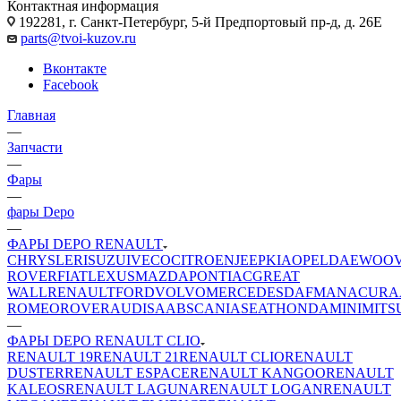
Контактная информация
192281, г. Санкт-Петербург, 5-й Предпортовый пр-д, д. 26Е
parts@tvoi-kuzov.ru
Вконтакте
Facebook
Главная
—
Запчасти
—
Фары
—
фары Depo
—
ФАРЫ DEPO RENAULT
CHRYSLER
ISUZU
IVECO
CITROEN
JEEP
KIA
OPEL
DAEWOO
ROVER
FIAT
LEXUS
MAZDA
PONTIAC
GREAT
WALL
RENAULT
FORD
VOLVO
MERCEDES
DAF
MAN
ACURA
ROMEO
ROVER
AUDI
SAAB
SCANIA
SEAT
HONDA
MINI
MITS
—
ФАРЫ DEPO RENAULT CLIO
RENAULT 19
RENAULT 21
RENAULT CLIO
RENAULT
DUSTER
RENAULT ESPACE
RENAULT KANGOO
RENAULT
KALEOS
RENAULT LAGUNA
RENAULT LOGAN
RENAULT