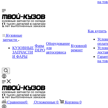
на тов
Как купить
Кузовные
Услов
запчасти
Оборудование
оплат
Фары
Кузовной
КУЗОВНЫЕ
для
Услов
DEPO
ремонт
ЗАПЧАСТИ
автосервиса
доста
И ФАРЫ
Гаран
на тов
Сравнение
0
Отложенные
0
Корзина
0