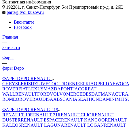
Контактная информация
192281, г. Санкт-Петербург, 5-й Предпортовый пр-д, д. 26Е
parts@tvoi-kuzov.ru
Вконтакте
Facebook
Главная
—
Запчасти
—
Фары
—
фары Depo
—
ФАРЫ DEPO RENAULT
CHRYSLER
ISUZU
IVECO
CITROEN
JEEP
KIA
OPEL
DAEWOO
ROVER
FIAT
LEXUS
MAZDA
PONTIAC
GREAT
WALL
RENAULT
FORD
VOLVO
MERCEDES
DAF
MAN
ACURA
ROMEO
ROVER
AUDI
SAAB
SCANIA
SEAT
HONDA
MINI
MITS
—
ФАРЫ DEPO RENAULT 19
RENAULT 19
RENAULT 21
RENAULT CLIO
RENAULT
DUSTER
RENAULT ESPACE
RENAULT KANGOO
RENAULT
KALEOS
RENAULT LAGUNA
RENAULT LOGAN
RENAULT