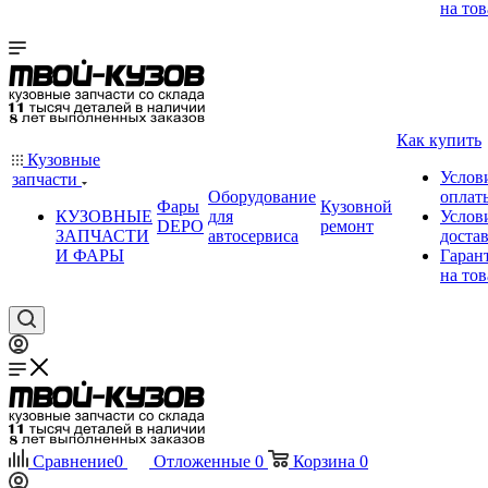
на тов
Как купить
Кузовные
Услов
запчасти
Оборудование
оплат
Фары
Кузовной
КУЗОВНЫЕ
для
Услов
DEPO
ремонт
ЗАПЧАСТИ
автосервиса
доста
И ФАРЫ
Гаран
на тов
Сравнение
0
Отложенные
0
Корзина
0