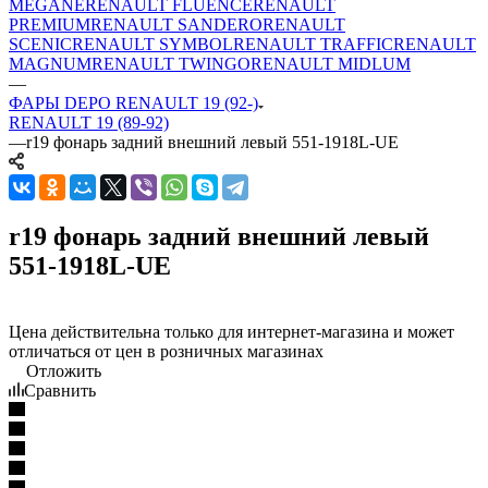
MEGANE
RENAULT FLUENCE
RENAULT
PREMIUM
RENAULT SANDERO
RENAULT
SCENIC
RENAULT SYMBOL
RENAULT TRAFFIC
RENAULT
MAGNUM
RENAULT TWINGO
RENAULT MIDLUM
—
ФАРЫ DEPO RENAULT 19 (92-)
RENAULT 19 (89-92)
—
r19 фонарь задний внешний левый 551-1918L-UE
r19 фонарь задний внешний левый
551-1918L-UE
Цена действительна только для интернет-магазина и может
отличаться от цен в розничных магазинах
Отложить
Сравнить