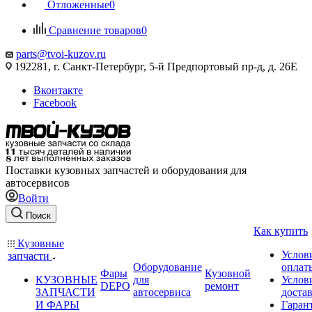
Отложенные
0
Сравнение товаров
0
parts@tvoi-kuzov.ru
192281, г. Санкт-Петербург, 5-й Предпортовый пр-д, д. 26Е
Вконтакте
Facebook
Поставки кузовных запчастей и оборудования для
автосервисов
Войти
Поиск
Как купить
Кузовные
Услов
запчасти
Оборудование
оплат
Фары
Кузовной
КУЗОВНЫЕ
для
Услов
DEPO
ремонт
ЗАПЧАСТИ
автосервиса
доста
И ФАРЫ
Гаран