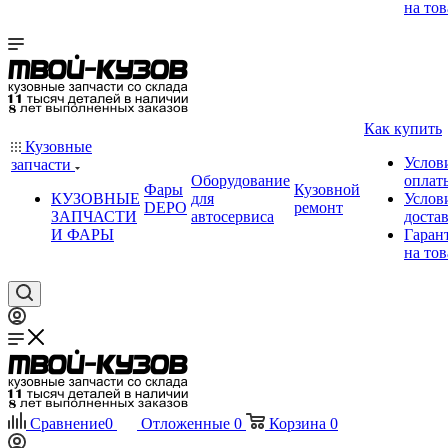
на тов
Как купить
Кузовные
Услов
запчасти
Оборудование
оплат
Фары
Кузовной
КУЗОВНЫЕ
для
Услов
DEPO
ремонт
ЗАПЧАСТИ
автосервиса
доста
И ФАРЫ
Гаран
на тов
Сравнение
0
Отложенные
0
Корзина
0