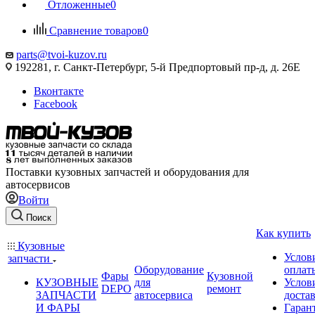
Отложенные
0
Сравнение товаров
0
parts@tvoi-kuzov.ru
192281, г. Санкт-Петербург, 5-й Предпортовый пр-д, д. 26Е
Вконтакте
Facebook
Поставки кузовных запчастей и оборудования для
автосервисов
Войти
Поиск
Как купить
Кузовные
Услов
запчасти
Оборудование
оплат
Фары
Кузовной
КУЗОВНЫЕ
для
Услов
DEPO
ремонт
ЗАПЧАСТИ
автосервиса
доста
И ФАРЫ
Гаран