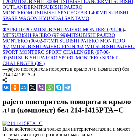
L200
MITSUBISHI L300
MITSUBISHI LANCER
MITSUBISHI
OUTLANDER
MITSUBISHI PAJERO
MONTERO
MITSUBISHI SPACEGEAR L400
MITSUBISHI
SPASE WAGON HYUNDAI SANTAMO
—
ФАРЫ DEPO MITSUBISHI PAJERO MONTERO (91-96)
MITSUBISHI PAJERO (97-99)
MITSUBISHI PAJERO
MONTERO (00-02-07)
MITSUBISHI PAJERO MONTERO
(07-)
MITSUBISHI PAJERO PININ (02-)
MITSUBISHI PAJERO
SPORT MONTERO SPORT CHALENGER (97-00-
07)
MITSUBISHI PAJERO SPORT MONTERO SPORT
CHALENGER (09-)
—
pajero повторитель поворота в крыло л+п (комплект) бел
214-1415PTA--C
pajero повторитель поворота в крыло
л+п (комплект) бел 214-1415PTA--C
Цена действительна только для интернет-магазина и может
отличаться от цен в розничных магазинах