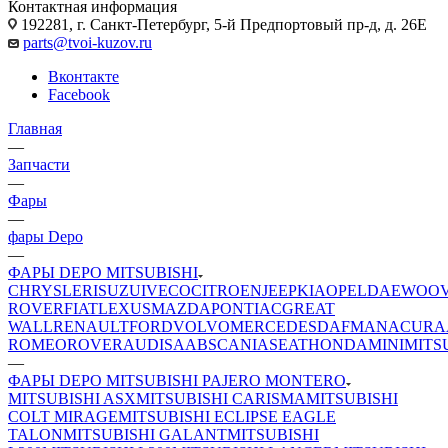
Контактная информация
192281, г. Санкт-Петербург, 5-й Предпортовый пр-д, д. 26Е
parts@tvoi-kuzov.ru
Вконтакте
Facebook
Главная
—
Запчасти
—
Фары
—
фары Depo
—
ФАРЫ DEPO MITSUBISHI
CHRYSLER
ISUZU
IVECO
CITROEN
JEEP
KIA
OPEL
DAEWOO
ROVER
FIAT
LEXUS
MAZDA
PONTIAC
GREAT
WALL
RENAULT
FORD
VOLVO
MERCEDES
DAF
MAN
ACURA
ROMEO
ROVER
AUDI
SAAB
SCANIA
SEAT
HONDA
MINI
MITS
—
ФАРЫ DEPO MITSUBISHI PAJERO MONTERO
MITSUBISHI ASX
MITSUBISHI CARISMA
MITSUBISHI
COLT MIRAGE
MITSUBISHI ECLIPSE EAGLE
TALON
MITSUBISHI GALANT
MITSUBISHI