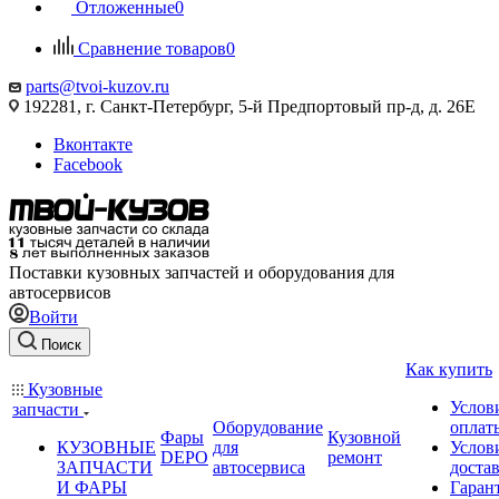
Отложенные
0
Сравнение товаров
0
parts@tvoi-kuzov.ru
192281, г. Санкт-Петербург, 5-й Предпортовый пр-д, д. 26Е
Вконтакте
Facebook
Поставки кузовных запчастей и оборудования для
автосервисов
Войти
Поиск
Как купить
Кузовные
Услов
запчасти
Оборудование
оплат
Фары
Кузовной
КУЗОВНЫЕ
для
Услов
DEPO
ремонт
ЗАПЧАСТИ
автосервиса
доста
И ФАРЫ
Гаран