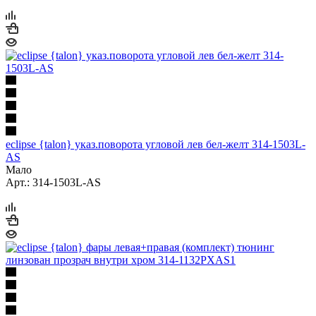
eclipse {talon} указ.поворота угловой лев бел-желт 314-1503L-
AS
Мало
Арт.: 314-1503L-AS