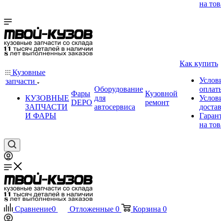
на тов
Как купить
Кузовные
Услов
запчасти
Оборудование
оплат
Фары
Кузовной
КУЗОВНЫЕ
для
Услов
DEPO
ремонт
ЗАПЧАСТИ
автосервиса
доста
И ФАРЫ
Гаран
на тов
Сравнение
0
Отложенные
0
Корзина
0