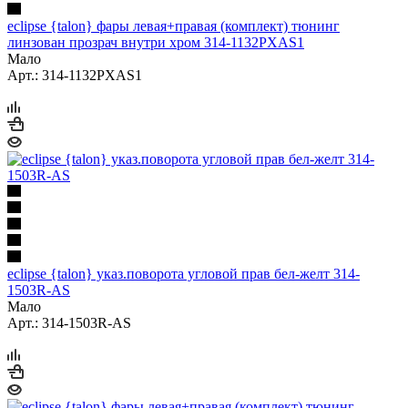
eclipse {talon} фары левая+правая (комплект) тюнинг
линзован прозрач внутри хром 314-1132PXAS1
Мало
Арт.: 314-1132PXAS1
eclipse {talon} указ.поворота угловой прав бел-желт 314-
1503R-AS
Мало
Арт.: 314-1503R-AS