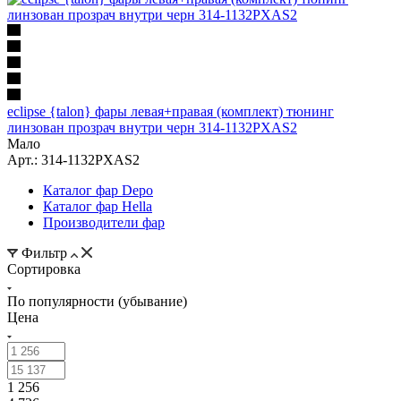
eclipse {talon} фары левая+правая (комплект) тюнинг
линзован прозрач внутри черн 314-1132PXAS2
Мало
Арт.: 314-1132PXAS2
Каталог фар Depo
Каталог фар Hella
Производители фар
Фильтр
Сортировка
По популярности (убывание)
Цена
1 256