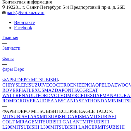
Контактная информация
192281, г. Санкт-Петербург, 5-й Предпортовый пр-д, д. 26Е
parts@tvoi-kuzov.ru
Вконтакте
Facebook
Главная
—
Запчасти
—
Фары
—
фары Depo
—
ФАРЫ DEPO MITSUBISHI
CHRYSLER
ISUZU
IVECO
CITROEN
JEEP
KIA
OPEL
DAEWOO
ROVER
FIAT
LEXUS
MAZDA
PONTIAC
GREAT
WALL
RENAULT
FORD
VOLVO
MERCEDES
DAF
MAN
ACURA
ROMEO
ROVER
AUDI
SAAB
SCANIA
SEAT
HONDA
MINI
MITS
—
ФАРЫ DEPO MITSUBISHI ECLIPSE EAGLE TALON
MITSUBISHI ASX
MITSUBISHI CARISMA
MITSUBISHI
COLT MIRAGE
MITSUBISHI GALANT
MITSUBISHI
L200
MITSUBISHI L300
MITSUBISHI LANCER
MITSUBISHI