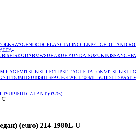
VOLKSWAGEN
DODGE
LANCIA
LINCOLN
PEUGEOT
LAND RO
ALFA-
UBISHI
SKODA
BMW
SUBARU
HYUNDAI
SUZUKI
NISSAN
CHE
 MIRAGE
MITSUBISHI ECLIPSE EAGLE TALON
MITSUBISHI 
MONTERO
MITSUBISHI SPACEGEAR L400
MITSUBISHI SPAS
ITSUBISHI GALANT (93-96)
L-U
дан) (euro) 214-1980L-U