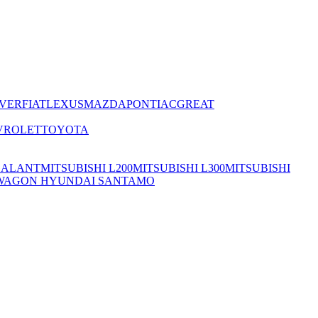
VER
FIAT
LEXUS
MAZDA
PONTIAC
GREAT
VROLET
TOYOTA
GALANT
MITSUBISHI L200
MITSUBISHI L300
MITSUBISHI
E WAGON HYUNDAI SANTAMO