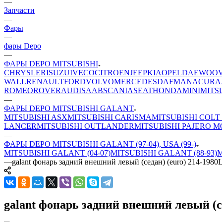
—
Запчасти
—
Фары
—
фары Depo
—
ФАРЫ DEPO MITSUBISHI
CHRYSLER
ISUZU
IVECO
CITROEN
JEEP
KIA
OPEL
DAEWOO
WALL
RENAULT
FORD
VOLVO
MERCEDES
DAF
MAN
ACURA
ROMEO
ROVER
AUDI
SAAB
SCANIA
SEAT
HONDA
MINI
MITS
—
ФАРЫ DEPO MITSUBISHI GALANT
MITSUBISHI ASX
MITSUBISHI CARISMA
MITSUBISHI COLT
LANCER
MITSUBISHI OUTLANDER
MITSUBISHI PAJERO 
—
ФАРЫ DEPO MITSUBISHI GALANT (97-04), USA (99-)
MITSUBISHI GALANT (04-07)
MITSUBISHI GALANT (88-93)
M
—
galant фонарь задний внешний левый (седан) (euro) 214-1980
galant фонарь задний внешний левый (се