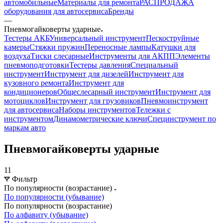
автомобильные
Материалы для ремонта
РАСПРОДАЖА
оборудования для автосервиса
Бренды
—
Пневмогайковерты ударные
Тестеры АКБ
Универсальный инструмент
Пескоструйные
камеры
Стяжки пружин
Переносные лампы
Катушки для
воздуха
Тиски слесарные
Инструменты для АКПП
Элементы
пневмоподготовки
Тестеры давления
Специальный
инструмент
Инструмент для дизелей
Инструмент для
кузовного ремонта
Инструмент для
кондиционеров
Общеслесарный инструмент
Инструмент для
мотоциклов
Инструмент для грузовиков
Пневмоинструмент
для автосервиса
Наборы инструментов
Тележки с
инструментом
Динамометрические ключи
Специнструмент по
маркам авто
Пневмогайковерты ударные
11
Фильтр
По популярности (возрастание)
По популярности (убывание)
По популярности (возрастание)
По алфавиту (убывание)