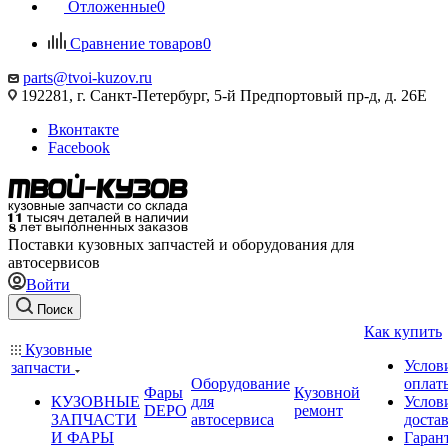
Отложенные
0
Сравнение товаров
0
parts@tvoi-kuzov.ru
192281, г. Санкт-Петербург, 5-й Предпортовый пр-д, д. 26Е
Вконтакте
Facebook
Поставки кузовных запчастей и оборудования для
автосервисов
Войти
Поиск
Как купить
Кузовные
Услов
запчасти
Оборудование
оплат
Фары
Кузовной
КУЗОВНЫЕ
для
Услов
DEPO
ремонт
ЗАПЧАСТИ
автосервиса
доста
И ФАРЫ
Гаран