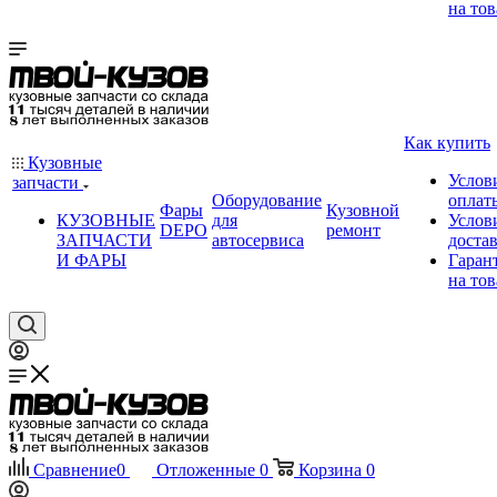
на тов
Как купить
Кузовные
Услов
запчасти
Оборудование
оплат
Фары
Кузовной
КУЗОВНЫЕ
для
Услов
DEPO
ремонт
ЗАПЧАСТИ
автосервиса
доста
И ФАРЫ
Гаран
на тов
Сравнение
0
Отложенные
0
Корзина
0