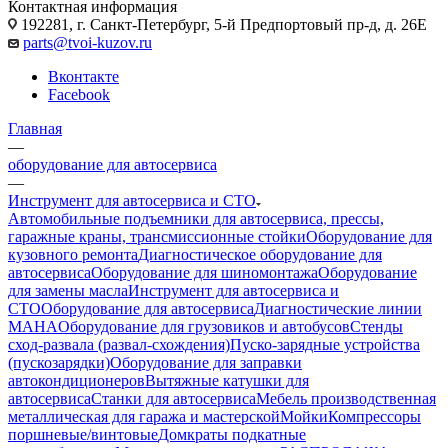
Контактная информация
192281, г. Санкт-Петербург, 5-й Предпортовый пр-д, д. 26Е
parts@tvoi-kuzov.ru
Вконтакте
Facebook
Главная
—
оборудование для автосервиса
—
Инструмент для автосервиса и СТО
Автомобильные подъемники для автосервиса, прессы,
гаражные краны, трансмиссионные стойки
Оборудование для
кузовного ремонта
Диагностическое оборудование для
автосервиса
Оборудование для шиномонтажа
Оборудование
для замены масла
Инструмент для автосервиса и
СТО
Оборудование для автосервиса
Диагностические линии
MAHA
Оборудование для грузовиков и автобусов
Стенды
сход-развала (развал-схождения)
Пуско-зарядные устройства
(пускозарядки)
Оборудование для заправки
автокондиционеров
Вытяжные катушки для
автосервиса
Станки для автосервиса
Мебель производственная
металлическая для гаража и мастерской
Мойки
Компрессоры
поршневые/винтовые
Домкраты подкатные