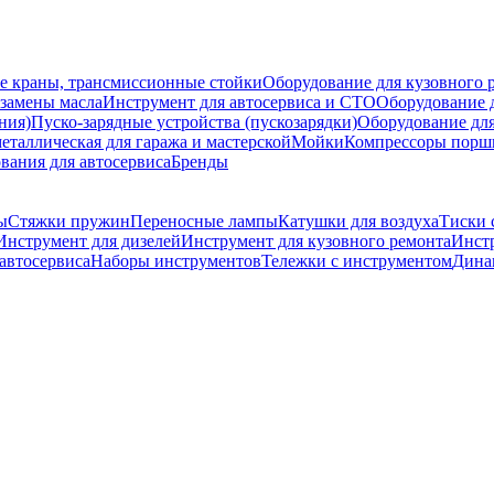
е краны, трансмиссионные стойки
Оборудование для кузовного 
 замены масла
Инструмент для автосервиса и СТО
Оборудование д
ния)
Пуско-зарядные устройства (пускозарядки)
Оборудование для
еталлическая для гаража и мастерской
Мойки
Компрессоры порш
ния для автосервиса
Бренды
ы
Стяжки пружин
Переносные лампы
Катушки для воздуха
Тиски 
Инструмент для дизелей
Инструмент для кузовного ремонта
Инст
автосервиса
Наборы инструментов
Тележки с инструментом
Дина