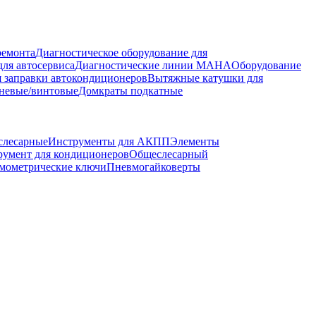
ремонта
Диагностическое оборудование для
ля автосервиса
Диагностические линии MAHA
Оборудование
 заправки автокондиционеров
Вытяжные катушки для
невые/винтовые
Домкраты подкатные
слесарные
Инструменты для АКПП
Элементы
румент для кондиционеров
Общеслесарный
мометрические ключи
Пневмогайковерты