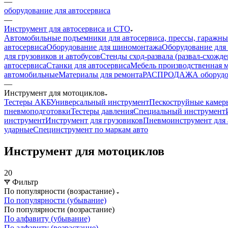
—
оборудование для автосервиса
—
Инструмент для автосервиса и СТО
Автомобильные подъемники для автосервиса, прессы, гаражны
автосервиса
Оборудование для шиномонтажа
Оборудование для
для грузовиков и автобусов
Стенды сход-развала (развал-схожде
автосервиса
Станки для автосервиса
Мебель производственная м
автомобильные
Материалы для ремонта
РАСПРОДАЖА оборудова
—
Инструмент для мотоциклов
Тестеры АКБ
Универсальный инструмент
Пескоструйные камер
пневмоподготовки
Тестеры давления
Специальный инструмент
инструмент
Инструмент для грузовиков
Пневмоинструмент для 
ударные
Специнструмент по маркам авто
Инструмент для мотоциклов
20
Фильтр
По популярности (возрастание)
По популярности (убывание)
По популярности (возрастание)
По алфавиту (убывание)
По алфавиту (возрастание)