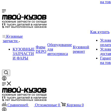
на тов
Как купить
Кузовные
Услов
запчасти
Оборудование
оплат
Фары
Кузовной
КУЗОВНЫЕ
для
Услов
DEPO
ремонт
ЗАПЧАСТИ
автосервиса
доста
И ФАРЫ
Гаран
на тов
Сравнение
0
Отложенные
0
Корзина
0