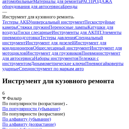
автомобильные
Материалы для ремонта
РАСПРОДАЖА
оборудования для автосервиса
Бренды
—
Инструмент для кузовного ремонта
Тестеры АКБ
Универсальный инструмент
Пескоструйные
камеры
Стяжки пружин
Переносные лампы
Катушки для
воздуха
Тиски слесарные
Инструменты для АКПП
Элементы
пневмоподготовки
Тестеры давления
Специальный
инструмент
Инструмент для дизелей
Инструмент для
кондиционеров
Общеслесарный инструмент
Инструмент для
мотоциклов
Инструмент для грузовиков
Пневмоинструмент
для автосервиса
Наборы инструментов
Тележки с
инструментом
Динамометрические ключи
Пневмогайковерты
ударные
Специнструмент по маркам авто
Инструмент для кузовного ремонта
6
Фильтр
По популярности (возрастание)
По популярности (убывание)
По популярности (возрастание)
По алфавиту (убывание)
По алфавиту (возрастание)