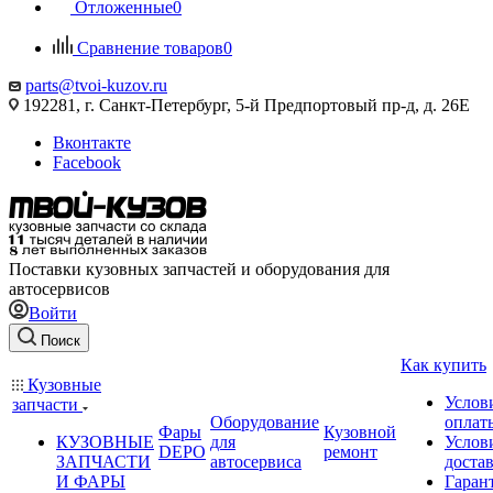
Отложенные
0
Сравнение товаров
0
parts@tvoi-kuzov.ru
192281, г. Санкт-Петербург, 5-й Предпортовый пр-д, д. 26Е
Вконтакте
Facebook
Поставки кузовных запчастей и оборудования для
автосервисов
Войти
Поиск
Как купить
Кузовные
Услов
запчасти
Оборудование
оплат
Фары
Кузовной
КУЗОВНЫЕ
для
Услов
DEPO
ремонт
ЗАПЧАСТИ
автосервиса
доста
И ФАРЫ
Гаран