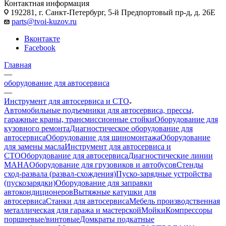
Контактная информация
192281, г. Санкт-Петербург, 5-й Предпортовый пр-д, д. 26Е
parts@tvoi-kuzov.ru
Вконтакте
Facebook
Главная
—
оборудование для автосервиса
—
Инструмент для автосервиса и СТО
Автомобильные подъемники для автосервиса, прессы,
гаражные краны, трансмиссионные стойки
Оборудование для
кузовного ремонта
Диагностическое оборудование для
автосервиса
Оборудование для шиномонтажа
Оборудование
для замены масла
Инструмент для автосервиса и
СТО
Оборудование для автосервиса
Диагностические линии
MAHA
Оборудование для грузовиков и автобусов
Стенды
сход-развала (развал-схождения)
Пуско-зарядные устройства
(пускозарядки)
Оборудование для заправки
автокондиционеров
Вытяжные катушки для
автосервиса
Станки для автосервиса
Мебель производственная
металлическая для гаража и мастерской
Мойки
Компрессоры
поршневые/винтовые
Домкраты подкатные