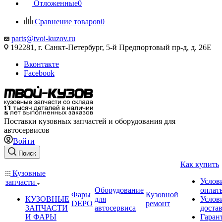
Отложенные
0
Сравнение товаров
0
parts@tvoi-kuzov.ru
192281, г. Санкт-Петербург, 5-й Предпортовый пр-д, д. 26Е
Вконтакте
Facebook
Поставки кузовных запчастей и оборудования для
автосервисов
Войти
Поиск
Как купить
Кузовные
Услов
запчасти
Оборудование
оплат
Фары
Кузовной
КУЗОВНЫЕ
для
Услов
DEPO
ремонт
ЗАПЧАСТИ
автосервиса
доста
И ФАРЫ
Гаран