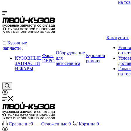
на тов
Как купить
Кузовные
Услов
запчасти
Оборудование
оплат
Фары
Кузовной
КУЗОВНЫЕ
для
Услов
DEPO
ремонт
ЗАПЧАСТИ
автосервиса
доста
И ФАРЫ
Гаран
на тов
Сравнение
0
Отложенные
0
Корзина
0