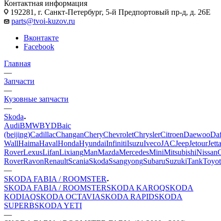
Контактная информация
192281, г. Санкт-Петербург, 5-й Предпортовый пр-д, д. 26Е
parts@tvoi-kuzov.ru
Вконтакте
Facebook
Главная
—
Запчасти
—
Кузовные запчасти
—
Skoda
Audi
BMW
BYD
Baic
(beijing)
Cadillac
Changan
Chery
Chevrolet
Chrysler
Citroen
Daewoo
Da
Wall
Haima
Haval
Honda
Hyundai
Infiniti
Isuzu
Iveco
JAC
Jeep
Jetour
Jett
Rover
Lexus
Lifan
Lixiang
Man
Mazda
Mercedes
Mini
Mitsubishi
Nissan
Rover
Ravon
Renault
Scania
Skoda
Ssangyong
Subaru
Suzuki
Tank
Toyot
—
SKODA FABIA / ROOMSTER
SKODA FABIA / ROOMSTER
SKODA KAROQ
SKODA
KODIAQ
SKODA OCTAVIA
SKODA RAPID
SKODA
SUPERB
SKODA YETI
—