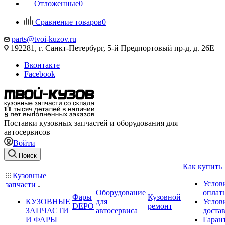
Отложенные
0
Сравнение товаров
0
parts@tvoi-kuzov.ru
192281, г. Санкт-Петербург, 5-й Предпортовый пр-д, д. 26Е
Вконтакте
Facebook
Поставки кузовных запчастей и оборудования для
автосервисов
Войти
Поиск
Как купить
Кузовные
Услов
запчасти
Оборудование
оплат
Фары
Кузовной
КУЗОВНЫЕ
для
Услов
DEPO
ремонт
ЗАПЧАСТИ
автосервиса
доста
И ФАРЫ
Гаран