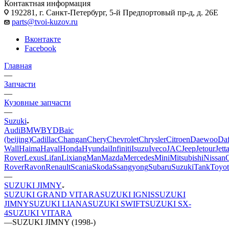
Контактная информация
192281, г. Санкт-Петербург, 5-й Предпортовый пр-д, д. 26Е
parts@tvoi-kuzov.ru
Вконтакте
Facebook
Главная
—
Запчасти
—
Кузовные запчасти
—
Suzuki
Audi
BMW
BYD
Baic
(beijing)
Cadillac
Changan
Chery
Chevrolet
Chrysler
Citroen
Daewoo
Da
Wall
Haima
Haval
Honda
Hyundai
Infiniti
Isuzu
Iveco
JAC
Jeep
Jetour
Jett
Rover
Lexus
Lifan
Lixiang
Man
Mazda
Mercedes
Mini
Mitsubishi
Nissan
Rover
Ravon
Renault
Scania
Skoda
Ssangyong
Subaru
Suzuki
Tank
Toyot
—
SUZUKI JIMNY
SUZUKI GRAND VITARA
SUZUKI IGNIS
SUZUKI
JIMNY
SUZUKI LIANA
SUZUKI SWIFT
SUZUKI SX-
4
SUZUKI VITARA
—
SUZUKI JIMNY (1998-)