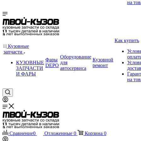
на тов
Как купить
Кузовные
Услов
запчасти
Оборудование
оплат
Фары
Кузовной
КУЗОВНЫЕ
для
Услов
DEPO
ремонт
ЗАПЧАСТИ
автосервиса
доста
И ФАРЫ
Гаран
на тов
Сравнение
0
Отложенные
0
Корзина
0