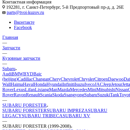
Контактная информация
192281, г. Санкт-Петербург, 5-й Предпортовый пр-д, д. 26Е
parts@tvoi-kuzov.ru
Вконтакте
Facebook
Главная
—
Запчасти
—
Кузовные запчасти
—
Subaru
Audi
BMW
BYD
Baic
(beijing)
Cadillac
Changan
Chery
Chevrolet
Chrysler
Citroen
Daewoo
Da
Wall
Haima
Haval
Honda
Hyundai
Infiniti
Isuzu
Iveco
JAC
Jeep
Jetour
Jett
Rover
Lexus
Lifan
Lixiang
Man
Mazda
Mercedes
Mini
Mitsubishi
Nissan
Rover
Ravon
Renault
Scania
Skoda
Ssangyong
Subaru
Suzuki
Tank
Toyot
—
SUBARU FORESTER
SUBARU FORESTER
SUBARU IMPREZA
SUBARU
LEGACY
SUBARU TRIBECA
SUBARU XV
—
SUBARU FORESTER (1999-2008)