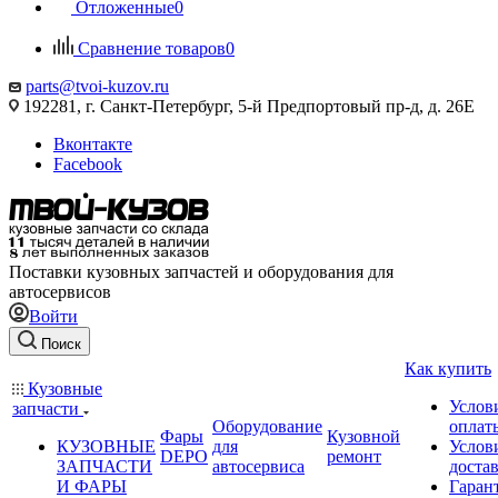
Отложенные
0
Сравнение товаров
0
parts@tvoi-kuzov.ru
192281, г. Санкт-Петербург, 5-й Предпортовый пр-д, д. 26Е
Вконтакте
Facebook
Поставки кузовных запчастей и оборудования для
автосервисов
Войти
Поиск
Как купить
Кузовные
Услов
запчасти
Оборудование
оплат
Фары
Кузовной
КУЗОВНЫЕ
для
Услов
DEPO
ремонт
ЗАПЧАСТИ
автосервиса
доста
И ФАРЫ
Гаран