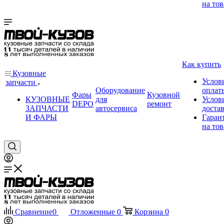
на тов
Как купить
Кузовные
Услов
запчасти
Оборудование
оплат
Фары
Кузовной
КУЗОВНЫЕ
для
Услов
DEPO
ремонт
ЗАПЧАСТИ
автосервиса
доста
И ФАРЫ
Гаран
на тов
Сравнение
0
Отложенные
0
Корзина
0