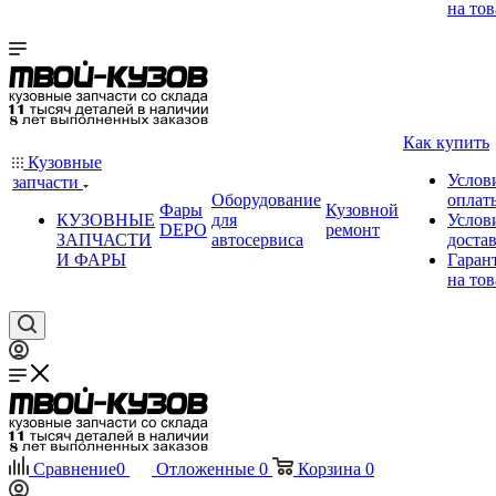
на тов
Как купить
Кузовные
Услов
запчасти
Оборудование
оплат
Фары
Кузовной
КУЗОВНЫЕ
для
Услов
DEPO
ремонт
ЗАПЧАСТИ
автосервиса
доста
И ФАРЫ
Гаран
на тов
Сравнение
0
Отложенные
0
Корзина
0