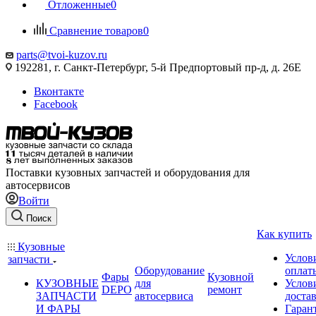
Отложенные
0
Сравнение товаров
0
parts@tvoi-kuzov.ru
192281, г. Санкт-Петербург, 5-й Предпортовый пр-д, д. 26Е
Вконтакте
Facebook
Поставки кузовных запчастей и оборудования для
автосервисов
Войти
Поиск
Как купить
Кузовные
Услов
запчасти
Оборудование
оплат
Фары
Кузовной
КУЗОВНЫЕ
для
Услов
DEPO
ремонт
ЗАПЧАСТИ
автосервиса
доста
И ФАРЫ
Гаран