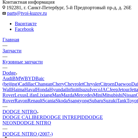
Контактная информация
192281, г. Санкт-Петербург, 5-й Предпортовый пр-д, д. 26Е
parts@tvoi-kuzov.ru
Вконтакте
Facebook
Главная
—
Запчасти
—
Кузовные запчасти
—
Dodge
Audi
BMW
BYD
Baic
(beijing)
Cadillac
Changan
Chery
Chevrolet
Chrysler
Citroen
Daewoo
Da
Wall
Haima
Haval
Honda
Hyundai
Infiniti
Isuzu
Iveco
JAC
Jeep
Jetour
Jett
Rover
Lexus
Lifan
Lixiang
Man
Mazda
Mercedes
Mini
Mitsubishi
Nissan
Rover
Ravon
Renault
Scania
Skoda
Ssangyong
Subaru
Suzuki
Tank
Toyot
—
DODGE NITRO
DODGE CALIBER
DODGE INTREPID
DODGE
NEON
DODGE NITRO
—
DODGE NITRO (2007-)