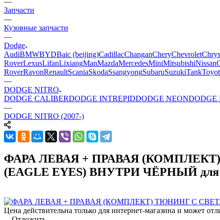
—
Запчасти
—
Кузовные запчасти
—
Dodge
Audi
BMW
BYD
Baic (beijing)
Cadillac
Changan
Chery
Chevrolet
Chrys
Rover
Lexus
Lifan
Lixiang
Man
Mazda
Mercedes
Mini
Mitsubishi
Nissan
Rover
Ravon
Renault
Scania
Skoda
Ssangyong
Subaru
Suzuki
Tank
Toyot
—
DODGE NITRO
DODGE CALIBER
DODGE INTREPID
DODGE NEON
DODGE 
—
DODGE NITRO (2007-)
ФАРА ЛЕВАЯ + ПРАВАЯ (КОМПЛЕК
(EAGLE EYES) ВНУТРИ ЧЁРНЫЙ для D
Цена действительна только для интернет-магазина и может отл
Отложить