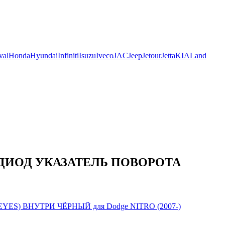
val
Honda
Hyundai
Infiniti
Isuzu
Iveco
JAC
Jeep
Jetour
Jetta
KIA
Land
 ДИОД УКАЗАТЕЛЬ ПОВОРОТА