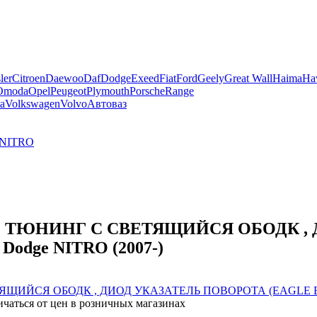
ler
Citroen
Daewoo
Daf
Dodge
Exeed
Fiat
Ford
Geely
Great Wall
Haima
Ha
Omoda
Opel
Peugeot
Plymouth
Porsche
Range
a
Volkswagen
Volvo
Автоваз
NITRO
Т) ТЮНИНГ С СВЕТЯЩИЙСЯ ОБОДК ,
odge NITRO (2007-)
ичаться от цен в розничных магазинах