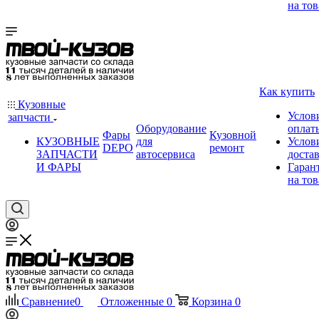
на тов
Как купить
Кузовные
Услов
запчасти
Оборудование
оплат
Фары
Кузовной
КУЗОВНЫЕ
для
Услов
DEPO
ремонт
ЗАПЧАСТИ
автосервиса
доста
И ФАРЫ
Гаран
на тов
Сравнение
0
Отложенные
0
Корзина
0