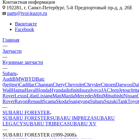
Контактная информация
192281, г. Санкт-Петербург, 5-й Предпортовый пр-д, д. 26Е
parts@tvoi-kuzov.ru
Вконтакте
Facebook
Главная
—
Запчасти
—
Кузовные запчасти
—
Subaru
Audi
BMW
BYD
Baic
(beijing)
Cadillac
Changan
Chery
Chevrolet
Chrysler
Citroen
Daewoo
Da
Wall
Haima
Haval
Honda
Hyundai
Infiniti
Isuzu
Iveco
JAC
Jeep
Jetour
Jett
Rover
Lexus
Lifan
Lixiang
Man
Mazda
Mercedes
Mini
Mitsubishi
Nissan
Rover
Ravon
Renault
Scania
Skoda
Ssangyong
Subaru
Suzuki
Tank
Toyot
—
SUBARU FORESTER
SUBARU FORESTER
SUBARU IMPREZA
SUBARU
LEGACY
SUBARU TRIBECA
SUBARU XV
—
SUBARU FORESTER (1999-2008)