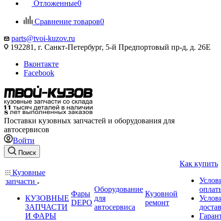
Отложенные
0
Сравнение товаров
0
parts@tvoi-kuzov.ru
192281, г. Санкт-Петербург, 5-й Предпортовый пр-д, д. 26Е
Вконтакте
Facebook
Поставки кузовных запчастей и оборудования для
автосервисов
Войти
Поиск
Как купить
Кузовные
Услов
запчасти
Оборудование
оплат
Фары
Кузовной
КУЗОВНЫЕ
для
Услов
DEPO
ремонт
ЗАПЧАСТИ
автосервиса
доста
И ФАРЫ
Гаран