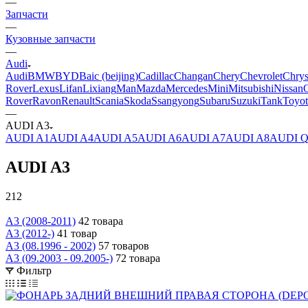
—
Запчасти
—
Кузовные запчасти
—
Audi
Audi
BMW
BYD
Baic (beijing)
Cadillac
Changan
Chery
Chevrolet
Chrys
Rover
Lexus
Lifan
Lixiang
Man
Mazda
Mercedes
Mini
Mitsubishi
Nissan
Rover
Ravon
Renault
Scania
Skoda
Ssangyong
Subaru
Suzuki
Tank
Toyot
—
AUDI A3
AUDI A1
AUDI A4
AUDI A5
AUDI A6
AUDI A7
AUDI A8
AUDI Q
AUDI A3
212
A3 (2008-2011)
42 товара
A3 (2012-)
41 товар
A3 (08.1996 - 2002)
57 товаров
A3 (09.2003 - 09.2005-)
72 товара
Фильтр