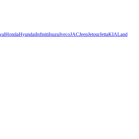
val
Honda
Hyundai
Infiniti
Isuzu
Iveco
JAC
Jeep
Jetour
Jetta
KIA
Land