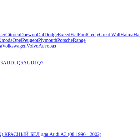
ler
Citroen
Daewoo
Daf
Dodge
Exeed
Fiat
Ford
Geely
Great Wall
Haima
Ha
Omoda
Opel
Peugeot
Plymouth
Porsche
Range
a
Volkswagen
Volvo
Автоваз
3
AUDI Q5
AUDI Q7