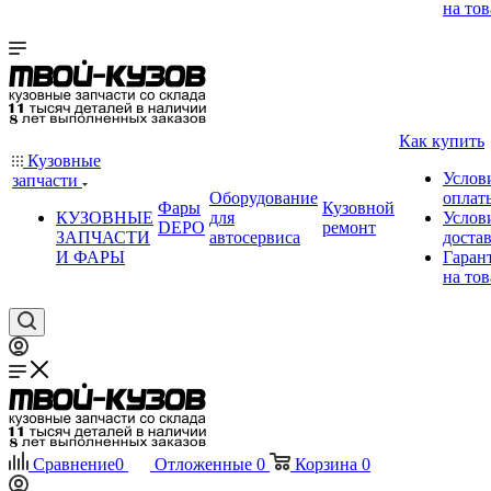
на тов
Как купить
Кузовные
Услов
запчасти
Оборудование
оплат
Фары
Кузовной
КУЗОВНЫЕ
для
Услов
DEPO
ремонт
ЗАПЧАСТИ
автосервиса
доста
И ФАРЫ
Гаран
на тов
Сравнение
0
Отложенные
0
Корзина
0