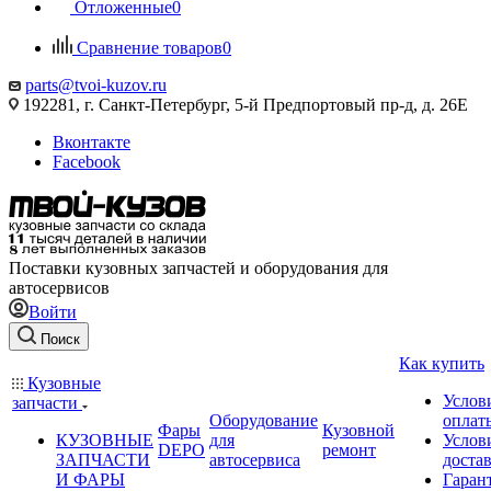
Отложенные
0
Сравнение товаров
0
parts@tvoi-kuzov.ru
192281, г. Санкт-Петербург, 5-й Предпортовый пр-д, д. 26Е
Вконтакте
Facebook
Поставки кузовных запчастей и оборудования для
автосервисов
Войти
Поиск
Как купить
Кузовные
Услов
запчасти
Оборудование
оплат
Фары
Кузовной
КУЗОВНЫЕ
для
Услов
DEPO
ремонт
ЗАПЧАСТИ
автосервиса
доста
И ФАРЫ
Гаран