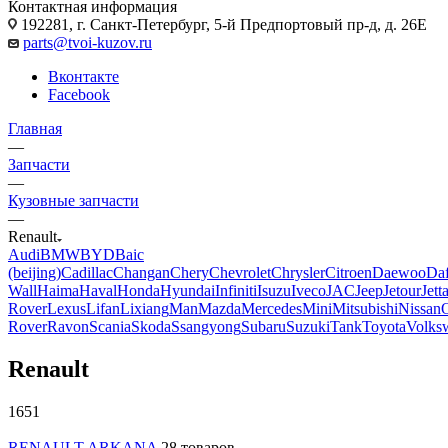
Контактная информация
192281, г. Санкт-Петербург, 5-й Предпортовый пр-д, д. 26Е
parts@tvoi-kuzov.ru
Вконтакте
Facebook
Главная
—
Запчасти
—
Кузовные запчасти
—
Renault
Audi
BMW
BYD
Baic
(beijing)
Cadillac
Changan
Chery
Chevrolet
Chrysler
Citroen
Daewoo
Da
Wall
Haima
Haval
Honda
Hyundai
Infiniti
Isuzu
Iveco
JAC
Jeep
Jetour
Jett
Rover
Lexus
Lifan
Lixiang
Man
Mazda
Mercedes
Mini
Mitsubishi
Nissan
Rover
Ravon
Scania
Skoda
Ssangyong
Subaru
Suzuki
Tank
Toyota
Volks
Renault
1651
RENAULT ARKANA
28 товаров