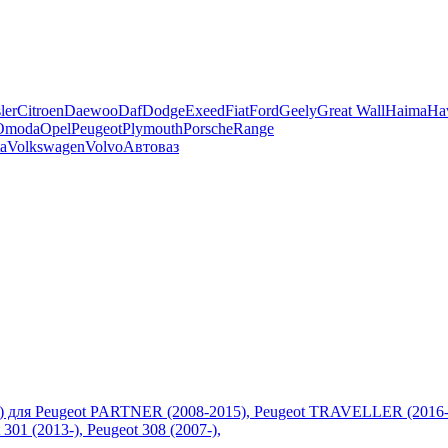
ler
Citroen
Daewoo
Daf
Dodge
Exeed
Fiat
Ford
Geely
Great Wall
Haima
Ha
Omoda
Opel
Peugeot
Plymouth
Porsche
Range
a
Volkswagen
Volvo
Автоваз