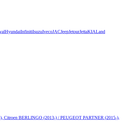
val
Hyundai
Infiniti
Isuzu
Iveco
JAC
Jeep
Jetour
Jetta
KIA
Land