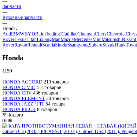
—
Запчасти
—
Кузовные запчасти
—
Honda
Audi
BMW
BYD
Baic (beijing)
Cadillac
Changan
Chery
Chevrolet
Chrys
Rover
Lexus
Lifan
Lixiang
Man
Mazda
Mercedes
Mini
Mitsubishi
Nissan
Rover
Ravon
Renault
Scania
Skoda
Ssangyong
Subaru
Suzuki
Tank
Toyot
Honda
1150
HONDA ACCORD
219 товаров
HONDA CIVIC
414 товаров
HONDA CRV
436 товаров
HONDA ELEMENT
30 товаров
HONDA JAZZ / FIT
54 товара
HONDA PILOT
8 товаров
Фильтр