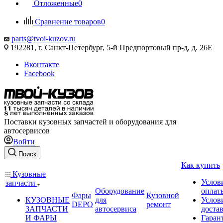
Отложенные
0
Сравнение товаров
0
parts@tvoi-kuzov.ru
192281, г. Санкт-Петербург, 5-й Предпортовый пр-д, д. 26Е
Вконтакте
Facebook
Поставки кузовных запчастей и оборудования для
автосервисов
Войти
Поиск
Как купить
Кузовные
Услов
запчасти
Оборудование
оплат
Фары
Кузовной
КУЗОВНЫЕ
для
Услов
DEPO
ремонт
ЗАПЧАСТИ
автосервиса
доста
И ФАРЫ
Гаран