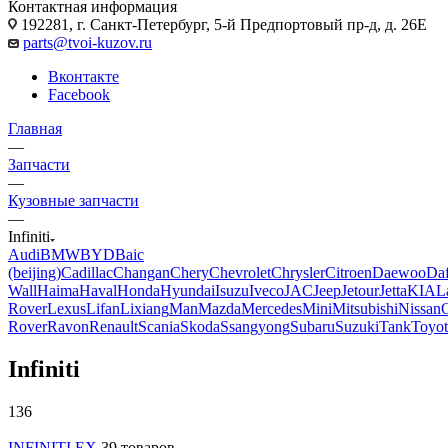
Контактная информация
192281, г. Санкт-Петербург, 5-й Предпортовый пр-д, д. 26Е
parts@tvoi-kuzov.ru
Вконтакте
Facebook
Главная
—
Запчасти
—
Кузовные запчасти
—
Infiniti
Audi
BMW
BYD
Baic
(beijing)
Cadillac
Changan
Chery
Chevrolet
Chrysler
Citroen
Daewoo
Da
Wall
Haima
Haval
Honda
Hyundai
Isuzu
Iveco
JAC
Jeep
Jetour
Jetta
KIA
L
Rover
Lexus
Lifan
Lixiang
Man
Mazda
Mercedes
Mini
Mitsubishi
Nissan
Rover
Ravon
Renault
Scania
Skoda
Ssangyong
Subaru
Suzuki
Tank
Toyot
Infiniti
136
INFINITI EX
39 товаров