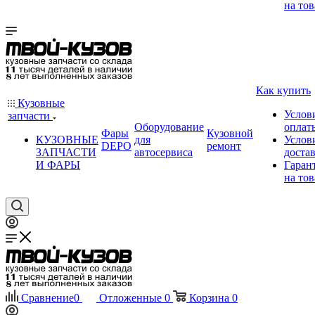
на тов
Как купить
Кузовные
Услов
запчасти
Оборудование
оплат
Фары
Кузовной
КУЗОВНЫЕ
для
Услов
DEPO
ремонт
ЗАПЧАСТИ
автосервиса
доста
И ФАРЫ
Гаран
на тов
Сравнение
0
Отложенные
0
Корзина
0