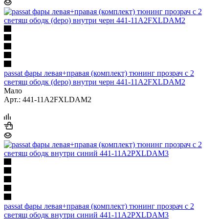
passat фары левая+правая (комплект) тюнинг прозрач с 2
светящ ободк (depo) внутри черн 441-11A2FXLDAM2
Мало
Арт.: 441-11A2FXLDAM2
passat фары левая+правая (комплект) тюнинг прозрач с 2
светящ ободк внутри синий 441-11A2PXLDAM3