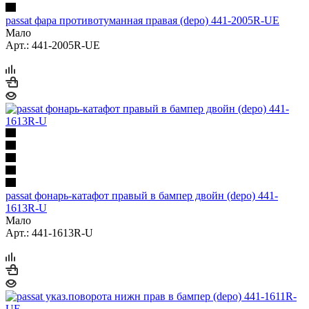
passat фара противотуманная правая (depo) 441-2005R-UE
Мало
Арт.: 441-2005R-UE
passat фонарь-катафот правый в бампер двойн (depo) 441-
1613R-U
Мало
Арт.: 441-1613R-U