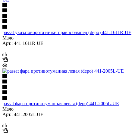
passat указ.поворота нижн прав в бампер (depo) 441-1611R-UE
Мало
Арт.: 441-1611R-UE
passat фара противотуманная левая (depo) 441-2005L-UE
Мало
Арт.: 441-2005L-UE