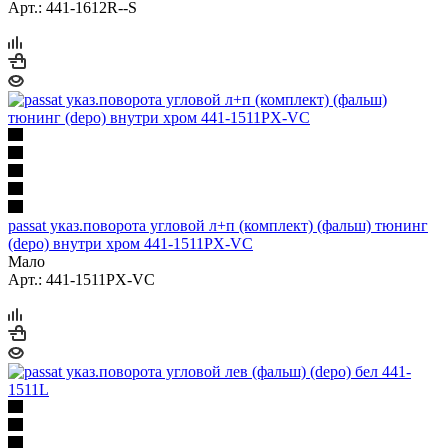
Арт.: 441-1612R--S
passat указ.поворота угловой л+п (комплект) (фальш) тюнинг
(depo) внутри хром 441-1511PX-VC
Мало
Арт.: 441-1511PX-VC