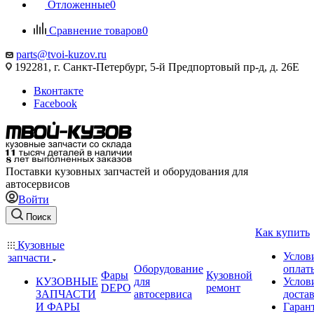
Отложенные
0
Сравнение товаров
0
parts@tvoi-kuzov.ru
192281, г. Санкт-Петербург, 5-й Предпортовый пр-д, д. 26Е
Вконтакте
Facebook
Поставки кузовных запчастей и оборудования для
автосервисов
Войти
Поиск
Как купить
Кузовные
Услов
запчасти
Оборудование
оплат
Фары
Кузовной
КУЗОВНЫЕ
для
Услов
DEPO
ремонт
ЗАПЧАСТИ
автосервиса
доста
И ФАРЫ
Гаран