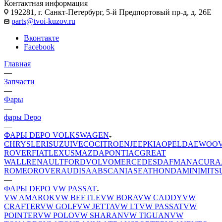
Контактная информация
192281, г. Санкт-Петербург, 5-й Предпортовый пр-д, д. 26Е
parts@tvoi-kuzov.ru
Вконтакте
Facebook
Главная
—
Запчасти
—
Фары
—
фары Depo
—
ФАРЫ DEPO VOLKSWAGEN
CHRYSLER
ISUZU
IVECO
CITROEN
JEEP
KIA
OPEL
DAEWOO
ROVER
FIAT
LEXUS
MAZDA
PONTIAC
GREAT
WALL
RENAULT
FORD
VOLVO
MERCEDES
DAF
MAN
ACURA
ROMEO
ROVER
AUDI
SAAB
SCANIA
SEAT
HONDA
MINI
MITS
—
ФАРЫ DEPO VW PASSAT
VW AMAROK
VW BEETLE
VW BORA
VW CADDY
VW
CRAFTER
VW GOLF
VW JETTA
VW LT
VW PASSAT
VW
POINTER
VW POLO
VW SHARAN
VW TIGUAN
VW