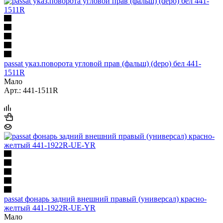
passat указ.поворота угловой прав (фальш) (depo) бел 441-
1511R
Мало
Арт.: 441-1511R
passat фонарь задний внешний правый (универсал) красно-
желтый 441-1922R-UE-YR
Мало