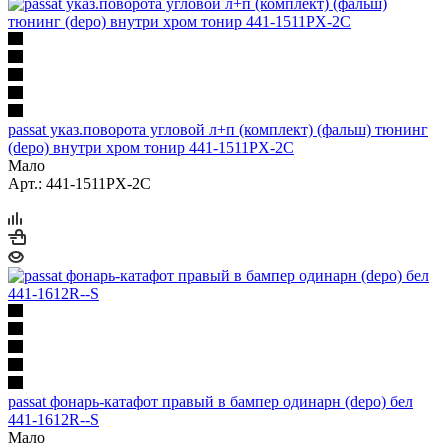
passat указ.поворота угловой л+п (комплект) (фальш) тюнинг
(depo) внутри хром тонир 441-1511PX-2C
Мало
Арт.: 441-1511PX-2C
passat фонарь-катафот правый в бампер одинарн (depo) бел
441-1612R--S
Мало