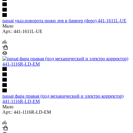
passat указ.поворота нижн лев в бампер (depo) 441-1611L-UE
Мало
Арт.: 441-1611L-UE
passat фара правая (под механический и электро корректор)
441-1116R-LD-EM
Мало
Арт.: 441-1116R-LD-EM