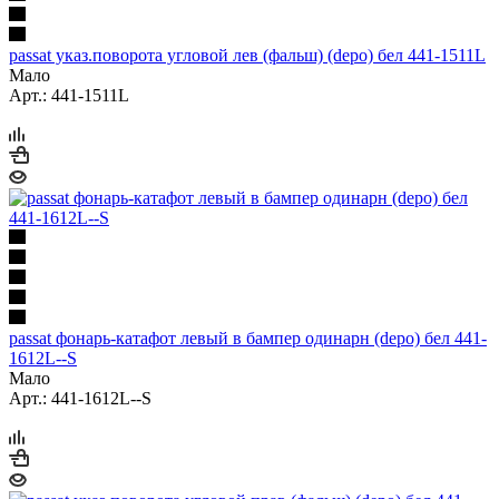
passat указ.поворота угловой лев (фальш) (depo) бел 441-1511L
Мало
Арт.: 441-1511L
passat фонарь-катафот левый в бампер одинарн (depo) бел 441-
1612L--S
Мало
Арт.: 441-1612L--S