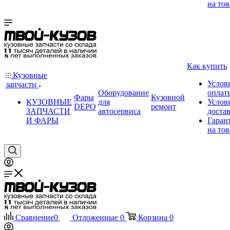
на тов
Как купить
Кузовные
Услов
запчасти
Оборудование
оплат
Фары
Кузовной
КУЗОВНЫЕ
для
Услов
DEPO
ремонт
ЗАПЧАСТИ
автосервиса
доста
И ФАРЫ
Гаран
на тов
Сравнение
0
Отложенные
0
Корзина
0