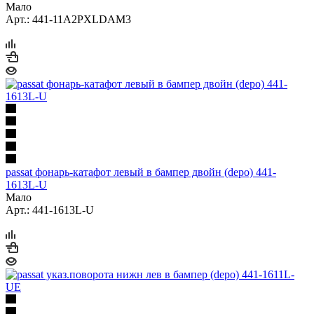
Мало
Арт.: 441-11A2PXLDAM3
passat фонарь-катафот левый в бампер двойн (depo) 441-
1613L-U
Мало
Арт.: 441-1613L-U