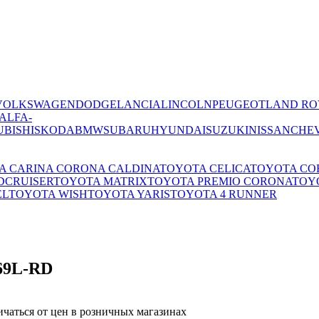
VOLKSWAGEN
DODGE
LANCIA
LINCOLN
PEUGEOT
LAND RO
ALFA-
UBISHI
SKODA
BMW
SUBARU
HYUNDAI
SUZUKI
NISSAN
CHE
A CARINA CORONA CALDINA
TOYOTA CELICA
TOYOTA CO
DCRUISER
TOYOTA MATRIX
TOYOTA PREMIO CORONA
TOYO
EL
TOYOTA WISH
TOYOTA YARIS
TOYOTA 4 RUNNER
169L-RD
ичаться от цен в розничных магазинах