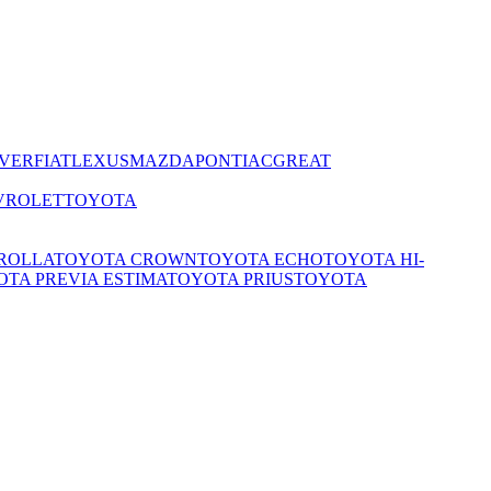
VER
FIAT
LEXUS
MAZDA
PONTIAC
GREAT
VROLET
TOYOTA
ROLLA
TOYOTA CROWN
TOYOTA ECHO
TOYOTA HI-
TA PREVIA ESTIMA
TOYOTA PRIUS
TOYOTA