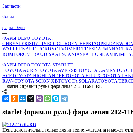
—
Запчасти
—
Фары
—
фары Depo
—
ФАРЫ DEPO TOYOTA
CHRYSLER
ISUZU
IVECO
CITROEN
JEEP
KIA
OPEL
DAEWOO
WALL
RENAULT
FORD
VOLVO
MERCEDES
DAF
MAN
ACURA
ROMEO
ROVER
AUDI
SAAB
SCANIA
SEAT
HONDA
MINI
MITS
—
ФАРЫ DEPO TOYOTA STARLET
TOYOTA AURIS
TOYOTA AVENSIS
TOYOTA CAMRY
TOYOT
ACE
TOYOTA HIGHLANDER
TOYOTA HILUX
TOYOTA LAN
RAV4
TOYOTA SCION XB
TOYOTA SOLARA
TOYOTA TERC
—
starlet {правый руль} фара левая 212-1169L-RD
starlet {правый руль} фара левая 212-1
Цена действительна только для интернет-магазина и может отл