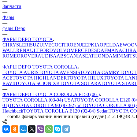
—
Запчасти
—
Фары
—
фары Depo
—
ФАРЫ DEPO TOYOTA
CHRYSLER
ISUZU
IVECO
CITROEN
JEEP
KIA
OPEL
DAEWOO
WALL
RENAULT
FORD
VOLVO
MERCEDES
DAF
MAN
ACURA
ROMEO
ROVER
AUDI
SAAB
SCANIA
SEAT
HONDA
MINI
MITS
—
ФАРЫ DEPO TOYOTA COROLLA
TOYOTA AURIS
TOYOTA AVENSIS
TOYOTA CAMRY
TOYOT
ACE
TOYOTA HIGHLANDER
TOYOTA HILUX
TOYOTA LAN
RAV4
TOYOTA SCION XB
TOYOTA SOLARA
TOYOTA STAR
—
ФАРЫ DEPO TOYOTA COROLLA E150 (06-)
TOYOTA COROLLA (03-04) USA
TOYOTA COROLLA E120 (04-
01)
TOYOTA COROLLA 90 (87-92) 5d
TOYOTA COROLLA 90 (8
Hatchback
TOYOTA COROLLA E120 (02-04) Sedan
TOYOTA COR
—
corolla фонарь задний внешний правый (седан) 212-19Q3R-U