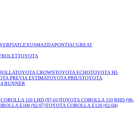
VER
FIAT
LEXUS
MAZDA
PONTIAC
GREAT
VROLET
TOYOTA
ROLLA
TOYOTA CROWN
TOYOTA ECHO
TOYOTA HI-
TA PREVIA ESTIMA
TOYOTA PRIUS
TOYOTA
 4 RUNNER
COROLLA 110 LHD (97-01)
TOYOTA COROLLA 110 RHD (96-
ROLLA E100 (92-97)
TOYOTA COROLLA E120 (02-04)