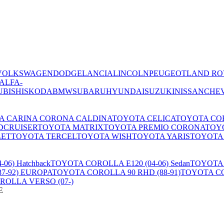
VOLKSWAGEN
DODGE
LANCIA
LINCOLN
PEUGEOT
LAND RO
ALFA-
UBISHI
SKODA
BMW
SUBARU
HYUNDAI
SUZUKI
NISSAN
CHE
A CARINA CORONA CALDINA
TOYOTA CELICA
TOYOTA CO
DCRUISER
TOYOTA MATRIX
TOYOTA PREMIO CORONA
TOYO
LET
TOYOTA TERCEL
TOYOTA WISH
TOYOTA YARIS
TOYOTA
06) Hatchback
TOYOTA COROLLA E120 (04-06) Sedan
TOYOTA 
7-92) EUROPA
TOYOTA COROLLA 90 RHD (88-91)
TOYOTA CO
OLLA VERSO (07-)
E