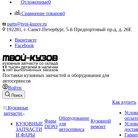
Отложенные
0
Сравнение товаров
0
parts@tvoi-kuzov.ru
192281, г. Санкт-Петербург, 5-й Предпортовый пр-д, д. 26Е
Вконтакте
Facebook
Поставки кузовных запчастей и оборудования для
автосервисов
Войти
Поиск
Как купить
Кузовные
Услов
запчасти
Оборудование
оплат
Фары
Кузовной
КУЗОВНЫЕ
для
Услов
DEPO
ремонт
ЗАПЧАСТИ
автосервиса
доста
И ФАРЫ
Гаран