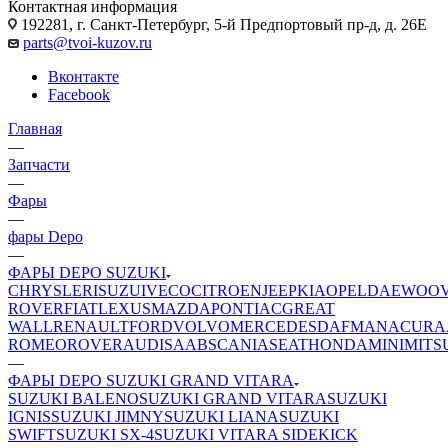
Контактная информация
192281, г. Санкт-Петербург, 5-й Предпортовый пр-д, д. 26Е
parts@tvoi-kuzov.ru
Вконтакте
Facebook
Главная
—
Запчасти
—
Фары
—
фары Depo
—
ФАРЫ DEPO SUZUKI
CHRYSLER
ISUZU
IVECO
CITROEN
JEEP
KIA
OPEL
DAEWOO
ROVER
FIAT
LEXUS
MAZDA
PONTIAC
GREAT
WALL
RENAULT
FORD
VOLVO
MERCEDES
DAF
MAN
ACURA
ROMEO
ROVER
AUDI
SAAB
SCANIA
SEAT
HONDA
MINI
MITS
—
ФАРЫ DEPO SUZUKI GRAND VITARA
SUZUKI BALENO
SUZUKI GRAND VITARA
SUZUKI
IGNIS
SUZUKI JIMNY
SUZUKI LIANA
SUZUKI
SWIFT
SUZUKI SX-4
SUZUKI VITARA SIDEKICK