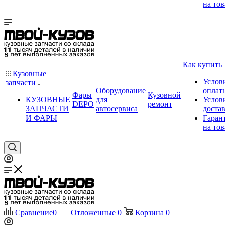
на тов
Как купить
Кузовные
Услов
запчасти
Оборудование
оплат
Фары
Кузовной
КУЗОВНЫЕ
для
Услов
DEPO
ремонт
ЗАПЧАСТИ
автосервиса
доста
И ФАРЫ
Гаран
на тов
Сравнение
0
Отложенные
0
Корзина
0