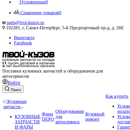
Отложенные
0
Сравнение товаров
0
parts@tvoi-kuzov.ru
192281, г. Санкт-Петербург, 5-й Предпортовый пр-д, д. 26Е
Вконтакте
Facebook
Поставки кузовных запчастей и оборудования для
автосервисов
Войти
Поиск
Как купить
Кузовные
Услов
запчасти
Оборудование
оплат
Фары
Кузовной
КУЗОВНЫЕ
для
Услов
DEPO
ремонт
ЗАПЧАСТИ
автосервиса
доста
И ФАРЫ
Гаран