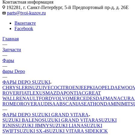
Контактная информация
192281, г. Санкт-Петербург, 5-й Предпортовый пр-д, д. 26Е
parts@tvoi-kuzov.ru
Вконтакте
Facebook
Главная
—
Запчасти
—
Фары
—
фары Depo
—
ФАРЫ DEPO SUZUKI
CHRYSLER
ISUZU
IVECO
CITROEN
JEEP
KIA
OPEL
DAEWOO
ROVER
FIAT
LEXUS
MAZDA
PONTIAC
GREAT
WALL
RENAULT
FORD
VOLVO
MERCEDES
DAF
MAN
ACURA
ROMEO
ROVER
AUDI
SAAB
SCANIA
SEAT
HONDA
MINI
MITS
—
ФАРЫ DEPO SUZUKI GRAND VITARA
SUZUKI BALENO
SUZUKI GRAND VITARA
SUZUKI
IGNIS
SUZUKI JIMNY
SUZUKI LIANA
SUZUKI
SWIFT
SUZUKI SX-4
SUZUKI VITARA SIDEKICK