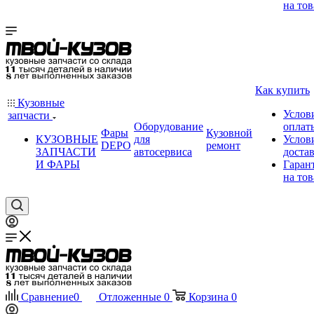
на тов
Как купить
Кузовные
Услов
запчасти
Оборудование
оплат
Фары
Кузовной
КУЗОВНЫЕ
для
Услов
DEPO
ремонт
ЗАПЧАСТИ
автосервиса
доста
И ФАРЫ
Гаран
на тов
Сравнение
0
Отложенные
0
Корзина
0