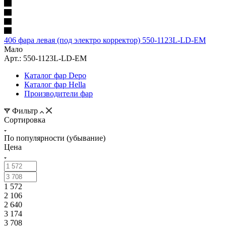
406 фара левая (под электро корректор) 550-1123L-LD-EM
Мало
Арт.: 550-1123L-LD-EM
Каталог фар Depo
Каталог фар Hella
Производители фар
Фильтр
Сортировка
По популярности (убывание)
Цена
1 572
2 106
2 640
3 174
3 708