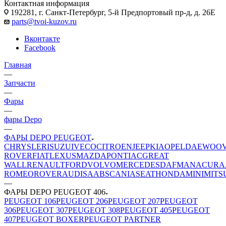
Контактная информация
192281, г. Санкт-Петербург, 5-й Предпортовый пр-д, д. 26Е
parts@tvoi-kuzov.ru
Вконтакте
Facebook
Главная
—
Запчасти
—
Фары
—
фары Depo
—
ФАРЫ DEPO PEUGEOT
CHRYSLER
ISUZU
IVECO
CITROEN
JEEP
KIA
OPEL
DAEWOO
ROVER
FIAT
LEXUS
MAZDA
PONTIAC
GREAT
WALL
RENAULT
FORD
VOLVO
MERCEDES
DAF
MAN
ACURA
ROMEO
ROVER
AUDI
SAAB
SCANIA
SEAT
HONDA
MINI
MITS
—
ФАРЫ DEPO PEUGEOT 406
PEUGEOT 106
PEUGEOT 206
PEUGEOT 207
PEUGEOT
306
PEUGEOT 307
PEUGEOT 308
PEUGEOT 405
PEUGEOT
407
PEUGEOT BOXER
PEUGEOT PARTNER