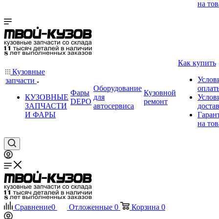
на тов
Как купить
Кузовные
Услов
запчасти
Оборудование
оплат
Фары
Кузовной
КУЗОВНЫЕ
для
Услов
DEPO
ремонт
ЗАПЧАСТИ
автосервиса
доста
И ФАРЫ
Гаран
на тов
Сравнение
0
Отложенные
0
Корзина
0