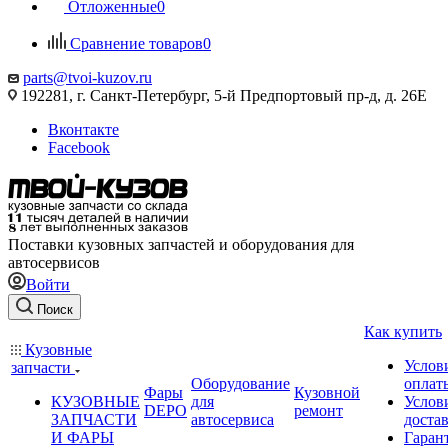
Отложенные
0
Сравнение товаров
0
parts@tvoi-kuzov.ru
192281, г. Санкт-Петербург, 5-й Предпортовый пр-д, д. 26Е
Вконтакте
Facebook
Поставки кузовных запчастей и оборудования для
автосервисов
Войти
Поиск
Как купить
Кузовные
Услов
запчасти
Оборудование
оплат
Фары
Кузовной
КУЗОВНЫЕ
для
Услов
DEPO
ремонт
ЗАПЧАСТИ
автосервиса
доста
И ФАРЫ
Гаран