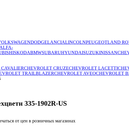
VOLKSWAGEN
DODGE
LANCIA
LINCOLN
PEUGEOT
LAND RO
ALFA-
UBISHI
SKODA
BMW
SUBARU
HYUNDAI
SUZUKI
NISSAN
CHE
 CAVALIER
CHEVROLET CRUZE
CHEVROLET LACETTI
CHE
EVROLET TRAILBLAZER
CHEVROLET AVEO
CHEVROLET B
S
хцветн 335-1902R-US
ичаться от цен в розничных магазинах