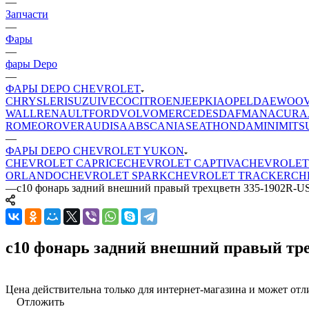
—
Запчасти
—
Фары
—
фары Depo
—
ФАРЫ DEPO CHEVROLET
CHRYSLER
ISUZU
IVECO
CITROEN
JEEP
KIA
OPEL
DAEWOO
WALL
RENAULT
FORD
VOLVO
MERCEDES
DAF
MAN
ACURA
ROMEO
ROVER
AUDI
SAAB
SCANIA
SEAT
HONDA
MINI
MITS
—
ФАРЫ DEPO CHEVROLET YUKON
CHEVROLET CAPRICE
CHEVROLET CAPTIVA
CHEVROLET
ORLANDO
CHEVROLET SPARK
CHEVROLET TRACKER
CH
—
c10 фонарь задний внешний правый трехцветн 335-1902R-U
c10 фонарь задний внешний правый тре
Цена действительна только для интернет-магазина и может отл
Отложить