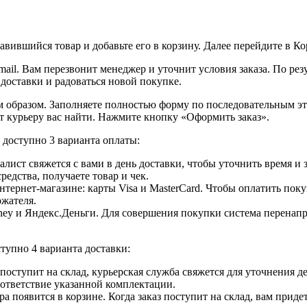
вившийся товар и добавьте его в корзину. Далее перейдите в К
ail. Вам перезвонит менеджер и уточнит условия заказа. По ре
 доставки и радоваться новой покупке.
образом. Заполняете полностью форму по последовательным этап
т курьеру вас найти. Нажмите кнопку «Оформить заказ».
доступно 3 варианта оплаты:
лист свяжется с вами в день доставки, чтобы уточнить время и
едства, получаете товар и чек.
ернет-магазине: карты Visa и MasterCard. Чтобы оплатить поку
ржателя.
ey и Яндекс.Деньги. Для совершения покупки система перенапра
тупно 4 варианта доставки:
ар поступит на склад, курьерская служба свяжется для уточнения
оответствие указанной комплектации.
 появится в корзине. Когда заказ поступит на склад, вам приде