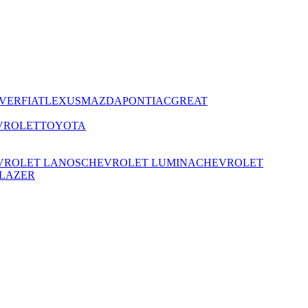
VER
FIAT
LEXUS
MAZDA
PONTIAC
GREAT
VROLET
TOYOTA
VROLET LANOS
CHEVROLET LUMINA
CHEVROLET
LAZER