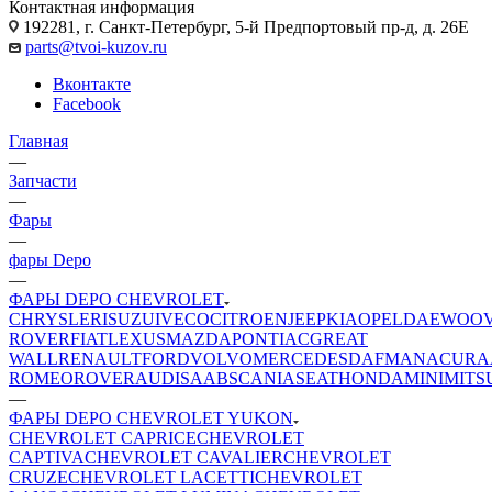
Контактная информация
192281, г. Санкт-Петербург, 5-й Предпортовый пр-д, д. 26Е
parts@tvoi-kuzov.ru
Вконтакте
Facebook
Главная
—
Запчасти
—
Фары
—
фары Depo
—
ФАРЫ DEPO CHEVROLET
CHRYSLER
ISUZU
IVECO
CITROEN
JEEP
KIA
OPEL
DAEWOO
ROVER
FIAT
LEXUS
MAZDA
PONTIAC
GREAT
WALL
RENAULT
FORD
VOLVO
MERCEDES
DAF
MAN
ACURA
ROMEO
ROVER
AUDI
SAAB
SCANIA
SEAT
HONDA
MINI
MITS
—
ФАРЫ DEPO CHEVROLET YUKON
CHEVROLET CAPRICE
CHEVROLET
CAPTIVA
CHEVROLET CAVALIER
CHEVROLET
CRUZE
CHEVROLET LACETTI
CHEVROLET