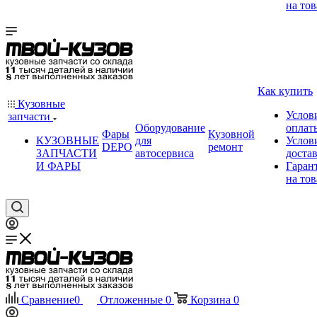
на тов
Как купить
Кузовные
Услов
запчасти
Оборудование
оплат
Фары
Кузовной
КУЗОВНЫЕ
для
Услов
DEPO
ремонт
ЗАПЧАСТИ
автосервиса
доста
И ФАРЫ
Гаран
на тов
Сравнение
0
Отложенные
0
Корзина
0