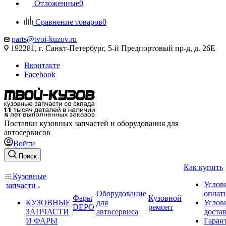
Отложенные
0
Сравнение товаров
0
parts@tvoi-kuzov.ru
192281, г. Санкт-Петербург, 5-й Предпортовый пр-д, д. 26Е
Вконтакте
Facebook
Поставки кузовных запчастей и оборудования для
автосервисов
Войти
Поиск
Как купить
Кузовные
Услов
запчасти
Оборудование
оплат
Фары
Кузовной
КУЗОВНЫЕ
для
Услов
DEPO
ремонт
ЗАПЧАСТИ
автосервиса
доста
И ФАРЫ
Гаран