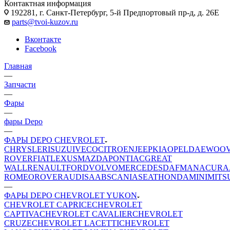
Контактная информация
192281, г. Санкт-Петербург, 5-й Предпортовый пр-д, д. 26Е
parts@tvoi-kuzov.ru
Вконтакте
Facebook
Главная
—
Запчасти
—
Фары
—
фары Depo
—
ФАРЫ DEPO CHEVROLET
CHRYSLER
ISUZU
IVECO
CITROEN
JEEP
KIA
OPEL
DAEWOO
ROVER
FIAT
LEXUS
MAZDA
PONTIAC
GREAT
WALL
RENAULT
FORD
VOLVO
MERCEDES
DAF
MAN
ACURA
ROMEO
ROVER
AUDI
SAAB
SCANIA
SEAT
HONDA
MINI
MITS
—
ФАРЫ DEPO CHEVROLET YUKON
CHEVROLET CAPRICE
CHEVROLET
CAPTIVA
CHEVROLET CAVALIER
CHEVROLET
CRUZE
CHEVROLET LACETTI
CHEVROLET