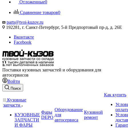
Отложенные
0
Сравнение товаров
0
parts@tvoi-kuzov.ru
192281, г. Санкт-Петербург, 5-й Предпортовый пр-д, д. 26Е
Вконтакте
Facebook
Поставки кузовных запчастей и оборудования для
автосервисов
Войти
Поиск
Как купить
Кузовные
Услов
запчасти
Оборудование
оплат
Фары
Кузовной
КУЗОВНЫЕ
для
Услов
DEPO
ремонт
ЗАПЧАСТИ
автосервиса
доста
И ФАРЫ
Гаран