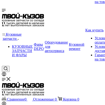
на тов
Как купить
Кузовные
Услов
запчасти
Оборудование
оплат
Фары
Кузовной
КУЗОВНЫЕ
для
Услов
DEPO
ремонт
ЗАПЧАСТИ
автосервиса
доста
И ФАРЫ
Гаран
на тов
Сравнение
0
Отложенные
0
Корзина
0