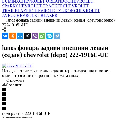
LUMINA
CHEVROLET ORLANDO
CHEVROLET
SPARK
CHEVROLET TRACKER
CHEVROLET
TRAILBLAZER
CHEVROLET YUKON
CHEVROLET
AVEO
CHEVROLET BLAZER
—
lanos фонарь задний внешний левый (седан) chevrolet (depo)
222-1916L-UE
lanos фонарь задний внешний левый
(седан) chevrolet (depo) 222-1916L-UE
Цена действительна только для интернет-магазина и может
отличаться от цен в розничных магазинах
Отложить
Сравнить
номер депо:
222-1916L-UE