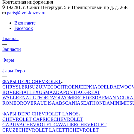
Контактная информация
192281, г. Санкт-Петербург, 5-й Предпортовый пр-д, д. 26Е
parts@tvoi-kuzov.ru
Вконтакте
Facebook
Главная
—
Запчасти
—
Фары
—
фары Depo
—
ФАРЫ DEPO CHEVROLET
CHRYSLER
ISUZU
IVECO
CITROEN
JEEP
KIA
OPEL
DAEWOO
ROVER
FIAT
LEXUS
MAZDA
PONTIAC
GREAT
WALL
RENAULT
FORD
VOLVO
MERCEDES
DAF
MAN
ACURA
ROMEO
ROVER
AUDI
SAAB
SCANIA
SEAT
HONDA
MINI
MITS
—
ФАРЫ DEPO CHEVROLET LANOS
CHEVROLET CAPRICE
CHEVROLET
CAPTIVA
CHEVROLET CAVALIER
CHEVROLET
CRUZE
CHEVROLET LACETTI
CHEVROLET