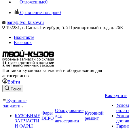
Отложенные
0
Сравнение товаров
0
parts@tvoi-kuzov.ru
192281, г. Санкт-Петербург, 5-й Предпортовый пр-д, д. 26Е
Вконтакте
Facebook
Поставки кузовных запчастей и оборудования для
автосервисов
Войти
Поиск
Как купить
Кузовные
Услов
запчасти
Оборудование
оплат
Фары
Кузовной
КУЗОВНЫЕ
для
Услов
DEPO
ремонт
ЗАПЧАСТИ
автосервиса
доста
И ФАРЫ
Гаран