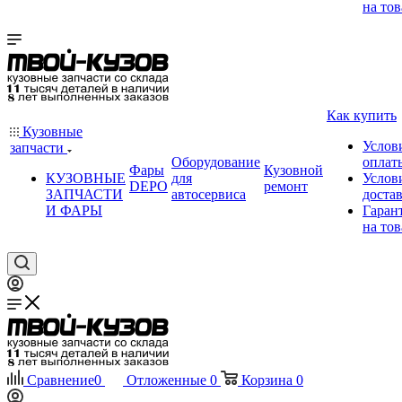
на тов
Как купить
Кузовные
Услов
запчасти
Оборудование
оплат
Фары
Кузовной
КУЗОВНЫЕ
для
Услов
DEPO
ремонт
ЗАПЧАСТИ
автосервиса
доста
И ФАРЫ
Гаран
на тов
Сравнение
0
Отложенные
0
Корзина
0