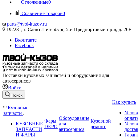
Отложенные
0
Сравнение товаров
0
parts@tvoi-kuzov.ru
192281, г. Санкт-Петербург, 5-й Предпортовый пр-д, д. 26Е
Вконтакте
Facebook
Поставки кузовных запчастей и оборудования для
автосервисов
Войти
Поиск
Как купить
Кузовные
Услов
запчасти
Оборудование
оплат
Фары
Кузовной
КУЗОВНЫЕ
для
Услов
DEPO
ремонт
ЗАПЧАСТИ
автосервиса
доста
И ФАРЫ
Гаран