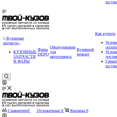
на тов
Как купить
Кузовные
Услов
запчасти
Оборудование
оплат
Фары
Кузовной
КУЗОВНЫЕ
для
Услов
DEPO
ремонт
ЗАПЧАСТИ
автосервиса
доста
И ФАРЫ
Гаран
на тов
Сравнение
0
Отложенные
0
Корзина
0