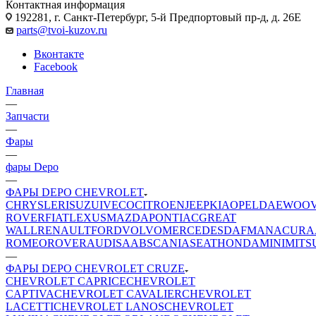
Контактная информация
192281, г. Санкт-Петербург, 5-й Предпортовый пр-д, д. 26Е
parts@tvoi-kuzov.ru
Вконтакте
Facebook
Главная
—
Запчасти
—
Фары
—
фары Depo
—
ФАРЫ DEPO CHEVROLET
CHRYSLER
ISUZU
IVECO
CITROEN
JEEP
KIA
OPEL
DAEWOO
ROVER
FIAT
LEXUS
MAZDA
PONTIAC
GREAT
WALL
RENAULT
FORD
VOLVO
MERCEDES
DAF
MAN
ACURA
ROMEO
ROVER
AUDI
SAAB
SCANIA
SEAT
HONDA
MINI
MITS
—
ФАРЫ DEPO CHEVROLET CRUZE
CHEVROLET CAPRICE
CHEVROLET
CAPTIVA
CHEVROLET CAVALIER
CHEVROLET
LACETTI
CHEVROLET LANOS
CHEVROLET