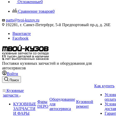
Отложенные
0
Сравнение товаров
0
parts@tvoi-kuzov.ru
192281, г. Санкт-Петербург, 5-й Предпортовый пр-д, д. 26Е
Вконтакте
Facebook
Поставки кузовных запчастей и оборудования для
автосервисов
Войти
Поиск
Как купить
Кузовные
Услов
запчасти
Оборудование
оплат
Фары
Кузовной
КУЗОВНЫЕ
для
Услов
DEPO
ремонт
ЗАПЧАСТИ
автосервиса
доста
И ФАРЫ
Гаран