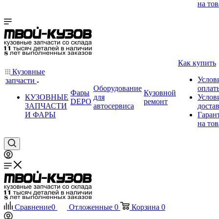
на тов
Как купить
Кузовные
Услов
запчасти
Оборудование
оплат
Фары
Кузовной
КУЗОВНЫЕ
для
Услов
DEPO
ремонт
ЗАПЧАСТИ
автосервиса
доста
И ФАРЫ
Гаран
на тов
Сравнение
0
Отложенные
0
Корзина
0