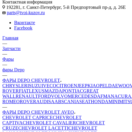
Контактная информация
192281, г. Санкт-Петербург, 5-й Предпортовый пр-д, д. 26Е
parts@tvoi-kuzov.ru
Вконтакте
Facebook
Главная
—
Запчасти
—
Фары
—
фары Depo
—
ФАРЫ DEPO CHEVROLET
CHRYSLER
ISUZU
IVECO
CITROEN
JEEP
KIA
OPEL
DAEWOO
ROVER
FIAT
LEXUS
MAZDA
PONTIAC
GREAT
WALL
RENAULT
FORD
VOLVO
MERCEDES
DAF
MAN
ACURA
ROMEO
ROVER
AUDI
SAAB
SCANIA
SEAT
HONDA
MINI
MITS
—
ФАРЫ DEPO CHEVROLET AVEO
CHEVROLET CAPRICE
CHEVROLET
CAPTIVA
CHEVROLET CAVALIER
CHEVROLET
CRUZE
CHEVROLET LACETTI
CHEVROLET