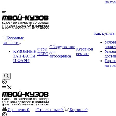
на тов
Как купить
Кузовные
Услов
запчасти
Оборудование
оплат
Фары
Кузовной
КУЗОВНЫЕ
для
Услов
DEPO
ремонт
ЗАПЧАСТИ
автосервиса
доста
И ФАРЫ
Гаран
на тов
Сравнение
0
Отложенные
0
Корзина
0