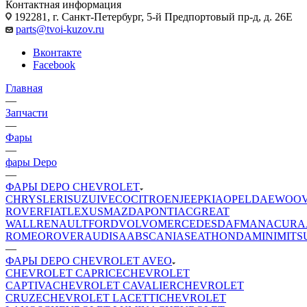
Контактная информация
192281, г. Санкт-Петербург, 5-й Предпортовый пр-д, д. 26Е
parts@tvoi-kuzov.ru
Вконтакте
Facebook
Главная
—
Запчасти
—
Фары
—
фары Depo
—
ФАРЫ DEPO CHEVROLET
CHRYSLER
ISUZU
IVECO
CITROEN
JEEP
KIA
OPEL
DAEWOO
ROVER
FIAT
LEXUS
MAZDA
PONTIAC
GREAT
WALL
RENAULT
FORD
VOLVO
MERCEDES
DAF
MAN
ACURA
ROMEO
ROVER
AUDI
SAAB
SCANIA
SEAT
HONDA
MINI
MITS
—
ФАРЫ DEPO CHEVROLET AVEO
CHEVROLET CAPRICE
CHEVROLET
CAPTIVA
CHEVROLET CAVALIER
CHEVROLET
CRUZE
CHEVROLET LACETTI
CHEVROLET