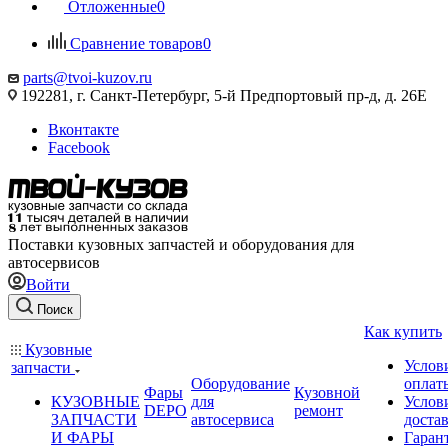
Отложенные
0
Сравнение товаров
0
parts@tvoi-kuzov.ru
192281, г. Санкт-Петербург, 5-й Предпортовый пр-д, д. 26Е
Вконтакте
Facebook
Поставки кузовных запчастей и оборудования для
автосервисов
Войти
Поиск
Как купить
Кузовные
Услов
запчасти
Оборудование
оплат
Фары
Кузовной
КУЗОВНЫЕ
для
Услов
DEPO
ремонт
ЗАПЧАСТИ
автосервиса
доста
И ФАРЫ
Гаран